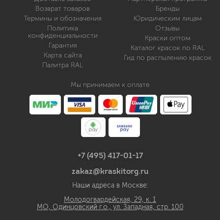
Возврат товаров
Бренды
Термины и обозначения
Юридическим лицам
Политика
Отзывы
конфиденциальности
Краски оптом
Гарантия
Каталог красок по RAL
Карта сайта
Гид по распылению красок
Палитра RAL
Мы принимаем к оплате
+7 (495) 417-01-17
zakaz@kraskitorg.ru
Наши адреса в Москве:
Молодогвардейская, 29, к. 1
МО, Одинцовский г.о., ул. Западная, стр. 100