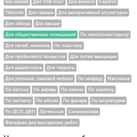
Без запаха
Для OSB плит
Для ванной
Caparol
Tikkurila
Для гаража
Для декоративной штукатурки
Для забора
Для крыши
Для общественных помещений
По пенополистиролу
Для печей, каминов
По пластику
Для пробкового покрытия
Для путей эвакуации
Для радиаторов
Для террасы
Для уличной, садовой мебели
По шиферу
Масляные
По бетону
По дереву
По камню
По кирпичу
По металлу
По обоям
По фанере
По штукатурке
По ДСП, ДВП
Латексные
Силиконовая
Фасадная для внутренних работ