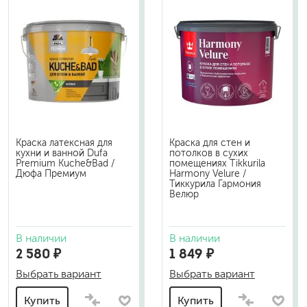
Краска латексная для
Краска для стен и
кухни и ванной Dufa
потолков в сухих
Premium Kuche&Bad /
помещениях Tikkurila
Дюфа Премиум
Harmony Velure /
Тиккурила Гармония
Велюр
В наличии
В наличии
2 580 ₽
1 849 ₽
Выбрать вариант
Выбрать вариант
Купить
Купить