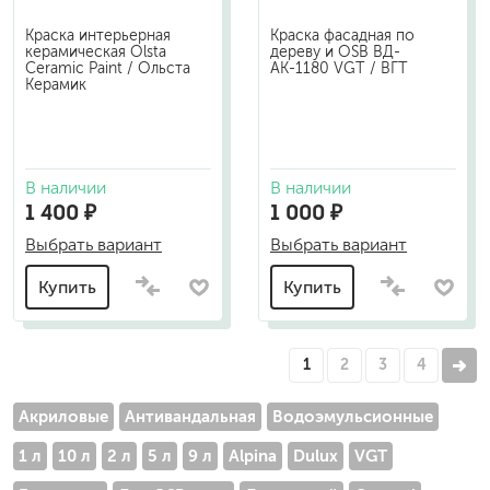
Краска интерьерная
Краска фасадная по
керамическая Olsta
дереву и OSB ВД-
Ceramic Paint / Ольста
АК-1180 VGT / ВГТ
Керамик
В наличии
В наличии
1 400 ₽
1 000 ₽
Выбрать вариант
Выбрать вариант
Купить
Купить
1
2
3
4
Акриловые
Антивандальная
Водоэмульсионные
1 л
10 л
2 л
5 л
9 л
Alpina
Dulux
VGT