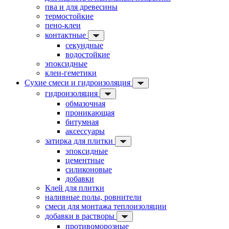
пва и для древесины
термостойкие
пено-клеи
контактные
секундные
водостойкие
эпоксидные
клеи-геметики
Сухие смеси и гидроизоляция
гидроизоляция
обмазочная
проникающая
битумная
аксессуары
затирка для плитки
эпоксидные
цементные
силиконовые
добавки
Клей для плитки
наливные полы, ровнители
смеси для монтажа теплоизоляции
добавки в растворы
противоморозные