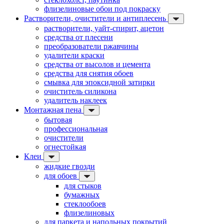
флизелиновые обои под покраску
Растворители, очистители и антиплесень
растворители, уайт-спирит, ацетон
средства от плесени
преобразователи ржавчины
удалители краски
средства от высолов и цемента
средства для снятия обоев
смывка для эпоксидной затирки
очиститель силикона
удалитель наклеек
Монтажная пена
бытовая
профессиональная
очистители
огнестойкая
Клеи
жидкие гвозди
для обоев
для стыков
бумажных
стеклообоев
флизелиновых
для паркета и напольных покрытий