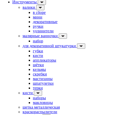
Инструменты
валики
в сборе
мини
декоративные
ручки
удлинители
малярные ванночки
набор
для декоративной штукатурки
губки
кисти
аппликаторы
щётки
кельмы
скребки
мастихины
шпатулетки
терки
кисти
наборы
макловицы
щетка металлическая
краскораспылители