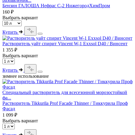
разбавления...
Бензин ГАЛОША Нефрас С-2 НижегородХимПром
160 ₽
Выбрать вариант
Купить
Растворитель уайт спирит Vincent W-1 Exxsol D40 / Винсент
1 355 ₽
Выбрать вариант
Купить
зимнее использование
Специальный растворитель для всесезонной морозостойкой
фа...
Растворитель Tikkurila Prof Facade Thinner / Тиккурила Проф
Фасад
1 099 ₽
Выбрать вариант