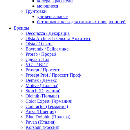
колера, красители
моющиеся
Грунтовки
универсальные
бетоноконтакт и для сложных поверхностей
для древесины
Бренды
по металлу
Decorazza / Декорацца
антикорозийные
Olsta Architect / Ольста Архитект
под декоративные штукатурки
Olsta / Ольста
для гипсокартона
Bayramix / Байрамикс
под штукатурку
Prorab / Прораб
Герметик
Сделай Пол
акриловые
VGT / ВГТ
силиконовые универсальные, нейтральные
Prosept / Просепт
силиконовые санитарные (антигрибковые)
Prosept Prof / Просепт Проф
шовные для срубов
Demex / Демекс
для кровли
Motive (Польша)
для каминов
Storch (Германия)
полиуретановые
Olejnik (Польша)
Декоративные штукатурки и краски
Color Expert (Германия)
краски для декора, патина
Contractor (Германия)
мокрый шелк
Anza (Швеция)
венецианские (эффект мрамора)
Blue Dolphin (Польша)
песок (эффект песчаных вихрей)
Pavan (Италия)
декоративная шпаклевка
Korshun (Россия)