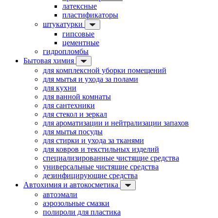
латексные
пластификаторы
штукатурки
гипсовые
цементные
гидропломбы
Бытовая химия
для комплексной уборки помещений
для мытья и ухода за полами
для кухни
для ванной комнаты
для сантехники
для стекол и зеркал
для ароматизации и нейтрализации запахов
для мытья посуды
для стирки и ухода за тканями
для ковров и текстильных изделий
специализированные чистящие средства
универсальные чистящие средства
дезинфицирующие средства
Автохимия и автокосметика
автоэмали
аэрозольные смазки
полироли для пластика