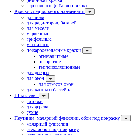
резиновая краска
аэрозольные (в баллончиках)
Краски специального назначения
для пола
для радиаторов, батарей
для мебели
маркерные
грифельные
магнитные
пожаробезопасные краски
огнезащитные
негорючие
теплоизоляционные
для дверей
для окон
для откосов окон
для ванны и бассейна
Шпатлевка
готовые
для дерева
сухие
Паутинка, малярный флизелин, обои под покраску
малярный флизелин
стеклообои под покраску
стеклохолст, паутинка