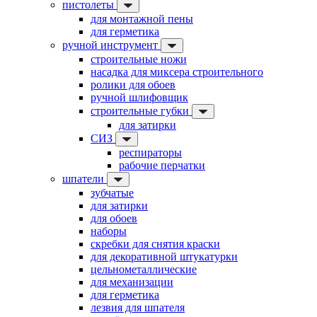
пистолеты
для монтажной пены
для герметика
ручной инструмент
строительные ножи
насадка для миксера строительного
ролики для обоев
ручной шлифовщик
строительные губки
для затирки
СИЗ
респираторы
рабочие перчатки
шпатели
зубчатые
для затирки
для обоев
наборы
скребки для снятия краски
для декоративной штукатурки
цельнометаллические
для механизации
для герметика
лезвия для шпателя