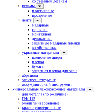
со съёмным лезвием
кельмы
пластиковые
прозрачные
ленты
малярные
серпянка
монтажная
деликатные
защитные малярные плёнки
хозяйственная
укрывные материалы
пленочные двери
пленка
бумага
защитная пленка для окон
абразивы
электроинструмент
аккумуляторный инструмент
Универсальные лакокрасочные материалы
для металла (по ржавчине)
ПФ-115
эмали универсальные
краски универсальные