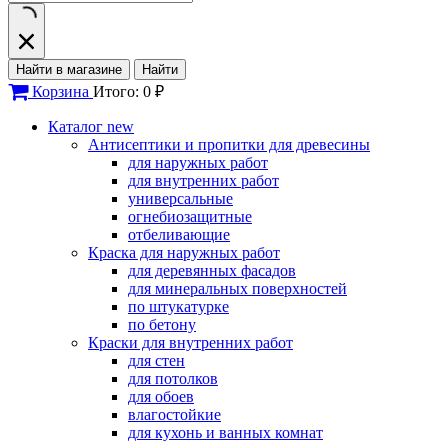
Найти в магазине
Найти
Корзина
Итого: 0 ₽
Каталог
new
Антисептики и пропитки для древесины
для наружных работ
для внутренних работ
универсальные
огнебиозащитные
отбеливающие
Краска для наружных работ
для деревянных фасадов
для минеральных поверхностей
по штукатурке
по бетону
Краски для внутренних работ
для стен
для потолков
для обоев
влагостойкие
для кухонь и ванных комнат