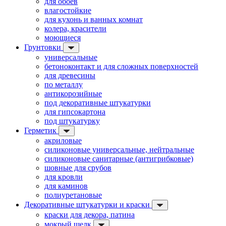
для обоев
влагостойкие
для кухонь и ванных комнат
колера, красители
моющиеся
Грунтовки
универсальные
бетоноконтакт и для сложных поверхностей
для древесины
по металлу
антикорозийные
под декоративные штукатурки
для гипсокартона
под штукатурку
Герметик
акриловые
силиконовые универсальные, нейтральные
силиконовые санитарные (антигрибковые)
шовные для срубов
для кровли
для каминов
полиуретановые
Декоративные штукатурки и краски
краски для декора, патина
мокрый шелк