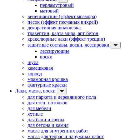
перламутровый
матовый
венецианские (эффект мрамора)
песок (эффект песчаных вихрей)
декоративная шпаклевка
травертин, карта мира, арт-бетон
кракелюрные лаки (эффект трещин)
защитные составы, воски, лессировки
лессирующие
воски
шуба
камешковая
короед
мраморная крошка
фактурные краски
Лаки, масла, воски
для паркета и деревянного пола
для стен, потолков
для мебели
яхтные
для бани и сауны
для бетона и камня
масла для внутренних работ
масла для террас и наружных работ