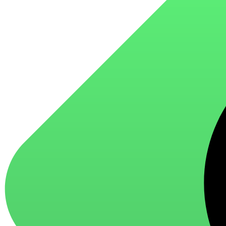
для стекол и зеркал
для ароматизации и нейтрализации запахов
для мытья посуды
для стирки и ухода за тканями
для ковров и текстильных изделий
специализированные чистящие средства
универсальные чистящие средства
дезинфицирующие средства
Автохимия и автокосметика
автоэмали
аэрозольные смазки
полироли для пластика
очистители салона
очистители двигателя
очистители тормозов
Материалы для зимних работ
краски для штукатурки
эмали для металла
грунтовки
пропитки для древесины
противогололедный реагент
пены и клеи
Новинки