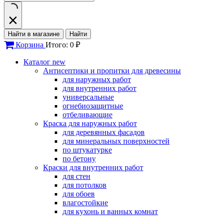
Найти в магазине
Найти
Корзина
Итого: 0 ₽
Каталог
new
Антисептики и пропитки для древесины
для наружных работ
для внутренних работ
универсальные
огнебиозащитные
отбеливающие
Краска для наружных работ
для деревянных фасадов
для минеральных поверхностей
по штукатурке
по бетону
Краски для внутренних работ
для стен
для потолков
для обоев
влагостойкие
для кухонь и ванных комнат