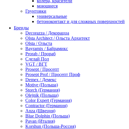
колера, красители
моющиеся
Грунтовки
универсальные
бетоноконтакт и для сложных поверхностей
для древесины
Бренды
по металлу
Decorazza / Декорацца
антикорозийные
Olsta Architect / Ольста Архитект
под декоративные штукатурки
Olsta / Ольста
для гипсокартона
Bayramix / Байрамикс
под штукатурку
Prorab / Прораб
Герметик
Сделай Пол
акриловые
VGT / ВГТ
силиконовые универсальные, нейтральные
Prosept / Просепт
силиконовые санитарные (антигрибковые)
Prosept Prof / Просепт Проф
шовные для срубов
Demex / Демекс
для кровли
Motive (Польша)
для каминов
Storch (Германия)
полиуретановые
Olejnik (Польша)
Декоративные штукатурки и краски
Color Expert (Германия)
краски для декора, патина
Contractor (Германия)
мокрый шелк
Anza (Швеция)
венецианские (эффект мрамора)
Blue Dolphin (Польша)
песок (эффект песчаных вихрей)
Pavan (Италия)
декоративная шпаклевка
Korshun (Польша-Россия)