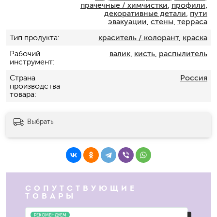
прачечные / химчистки
,
профили,
декоративные детали
,
пути
эвакуации
,
стены
,
терраса
Тип продукта
краситель / колорант
,
краска
Рабочий
валик
,
кисть
,
распылитель
инструмент
Страна
Россия
производства
товара
Выбрать
СОПУТСТВУЮЩИЕ
ТОВАРЫ
РЕКОМЕНДУЕМ