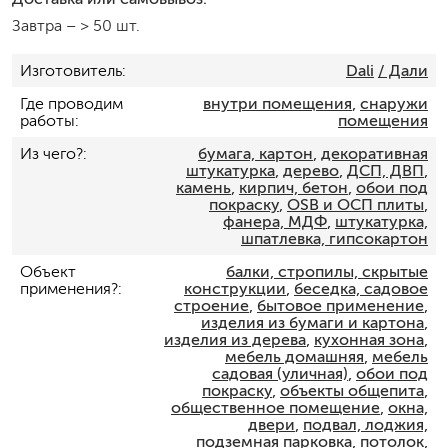
Завтра
–
> 50 шт.
Изготовитель
Dali
/ Дали
Где проводим
внутри помещения
,
снаружи
работы
помещения
Из чего?
бумага, картон
,
декоративная
штукатурка
,
дерево
,
ДСП, ДВП
,
камень
,
кирпич, бетон
,
обои под
покраску
,
OSB и ОСП плиты
,
фанера, МДФ
,
штукатурка,
шпатлевка, гипсокартон
Объект
балки, стропилы, скрытые
применения?
конструкции
,
беседка, садовое
строение
,
бытовое применение
,
изделия из бумаги и картона
,
изделия из дерева
,
кухонная зона
,
мебель домашняя
,
мебель
садовая (уличная)
,
обои под
покраску
,
объекты общепита
,
общественное помещение
,
окна,
двери
,
подвал, лоджия,
подземная парковка
,
потолок
,