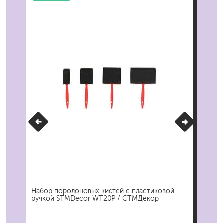
ert
Набор поролоновых кистей с пластиковой
Пле
ручкой STMDecor WT20P / СТМДекор
968