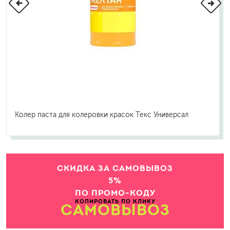
Колер паста для колеровки красок Текс Универсал
СКИДКА ЗА САМОВЫВОЗ
5%
ПО ПРОМО-КОДУ
КОПИРОВАТЬ ПО КЛИКУ
САМОВЫВОЗ