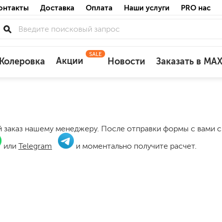
онтакты
Доставка
Оплата
Наши услуги
PRO нас
SALE
Акции
Колеровка
Новости
Заказать в MA
для деревянных фасадов
для минеральных поверхностей
по штукатурке
ой заказ нашему менеджеру. После отправки формы с вами
по бетону
или
Telegram
и моментально получите расчет.
акриловые
ожных поверхностей
силиконовые универсальные, нейтраль
силиконовые санитарные (антигрибковы