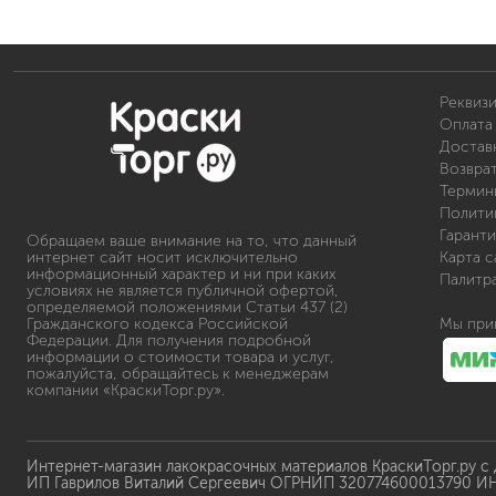
по металлу
антикорозийные
под декоративные штука
для гипсокартона
Реквиз
Оплата 
под штукатурку
Доставк
Возвра
Термин
Полити
Гаранти
Обращаем ваше внимание на то, что данный
интернет сайт носит исключительно
Карта с
информационный характер и ни при каких
Палитр
условиях не является публичной офертой,
определяемой положениями Статьи 437 (2)
для паркета и деревянно
Гражданского кодекса Российской
Мы при
для стен, потолков
Федерации. Для получения подробной
информации о стоимости товара и услуг,
для мебели
пожалуйста, обращайтесь к менеджерам
компании «КраскиТорг.ру».
яхтные
для бани и сауны
для бетона и камня
Интернет-магазин лакокрасочных материалов КраскиТорг.ру с
масла для внутренних ра
ИП Гаврилов Виталий Сергеевич ОГРНИП 320774600013790 И
масла для террас и нару