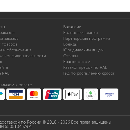
шовные для срубов
для кровли
турки
для каминов
полиуретановые
иты
Вакансии
заказов
Колеровка краски
а заказов
Партнерская программа
т товаров
Бренды
ы и обозначения
Юридическим лицам
ка конфиденциальности
Отзывы
я
Краски оптом
айта
Каталог красок по RAL
а RAL
Гид по распылению красок
го пола
валики
нимаем к оплате
малярные ванночки
для декоративной штукатурки
кисти
щетка металлическая
краскораспылители
 доставкой по России © 2018 - 2026 Все права защищены
бот
пистолеты
НН 550510437971
жных работ
ручной инструмент