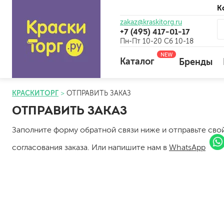
К
zakaz@kraskitorg.ru
+7 (495) 417-01-17
Пн-Пт 10-20 Сб 10-18
NEW
Каталог
Бренды
КРАСКИТОРГ
ОТПРАВИТЬ ЗАКАЗ
ОТПРАВИТЬ ЗАКАЗ
для наружных работ
для внутренних работ
Заполните форму обратной связи ниже и отправьте св
универсальные
согласования заказа. Или напишите нам в
WhatsApp
огнебиозащитные
отбеливающие
универсальные
бетоноконтакт и для сл
для древесины