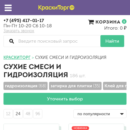
+7 (495) 417-01-17
КОРЗИНА
0
Пн-Пт 10-20 Сб 10-18
Итого: 0 ₽
Заказать звонок
Найти
КРАСКИТОРГ
СУХИЕ СМЕСИ И ГИДРОИЗОЛЯЦИЯ
СУХИЕ СМЕСИ И
ГИДРОИЗОЛЯЦИЯ
186 шт.
гидроизоляция
затирка для плитки
Клей для п
(68)
(35)
Уточнить выбор
12
24
48
96
НОВИНКА