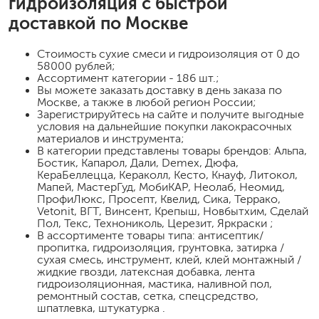
гидроизоляция
с быстрой
доставкой по Москве
Стоимость
сухие смеси и гидроизоляция
от 0 до
58000 рублей;
Ассортимент категории - 186 шт.;
Вы можете заказать доставку в день заказа по
Москве, а также в любой регион России;
Зарегистрируйтесь на сайте и получите выгодные
условия на дальнейшие покупки лакокрасочных
материалов и инструмента;
В категории представлены товары брендов: Альпа,
Бостик, Капарол, Дали, Demex, Дюфа,
КераБеллецца, Кераколл, Кесто, Кнауф, Литокол,
Мапей, МастерГуд, МобиКАР, Неолаб, Неомид,
ПрофиЛюкс, Просепт, Квелид, Сика, Террако,
Vetonit, ВГТ, Винсент, Крепыш, Новбытхим, Сделай
Пол, Текс, Технониколь, Церезит, Яркраски ;
В ассортименте товары типа: антисептик/
пропитка, гидроизоляция, грунтовка, затирка /
сухая смесь, инструмент, клей, клей монтажный /
жидкие гвозди, латексная добавка, лента
гидроизоляционная, мастика, наливной пол,
ремонтный состав, сетка, спецсредство,
шпатлевка, штукатурка .