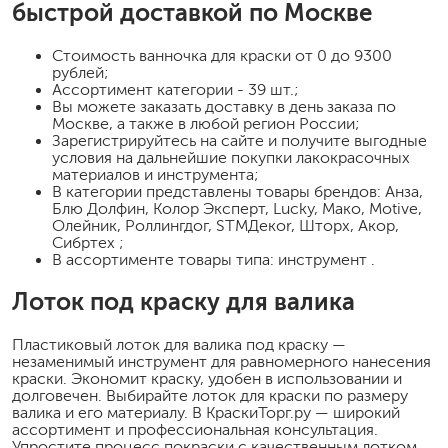
быстрой доставкой по Москве
Стоимость
ванночка для краски
от 0 до 9300
рублей;
Ассортимент категории - 39 шт.;
Вы можете заказать доставку в день заказа по
Москве, а также в любой регион России;
Зарегистрируйтесь на сайте и получите выгодные
условия на дальнейшие покупки лакокрасочных
материалов и инструмента;
В категории представлены товары брендов: Анза,
Блю Долфин, Колор Эксперт, Lucky, Мако, Motive,
Олейник, Роллингдог, STMДекor, Шторх, Акор,
Сибртех ;
В ассортименте товары типа: инструмент .
Лоток под краску для валика
Пластиковый лоток для валика под краску —
незаменимый инструмент для равномерного нанесения
краски. Экономит краску, удобен в использовании и
долговечен. Выбирайте лоток для краски по размеру
валика и его материалу. В КраскиТорг.ру — широкий
ассортимент и профессиональная консультация.
Упростите процесс покраски с качественным лотком