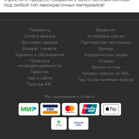
под любой тип лакокрасочных материалов!
Реквизиты
Вакансии
Оплата заказов
Колеровка краски
Доставка заказов
Партнерская программа
Возврат товаров
Бренды
Термины и обозначения
Юридическим лицам
Политика
Отзывы
конфиденциальности
Краски оптом
Гарантия
Каталог красок по RAL
Карта сайта
Гид по распылению красок
Палитра RAL
Мы принимаем к оплате