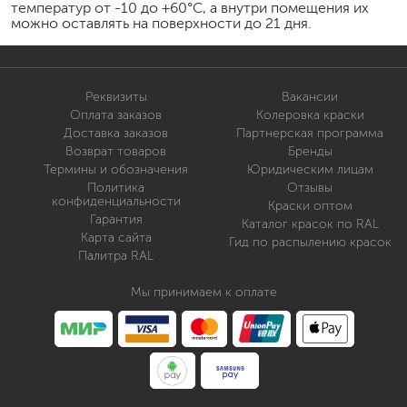
температур от -10 до +60°C, а внутри помещения их
можно оставлять на поверхности до 21 дня.
Реквизиты
Вакансии
Оплата заказов
Колеровка краски
Доставка заказов
Партнерская программа
Возврат товаров
Бренды
Термины и обозначения
Юридическим лицам
Политика
Отзывы
конфиденциальности
Краски оптом
Гарантия
Каталог красок по RAL
Карта сайта
Гид по распылению красок
Палитра RAL
Мы принимаем к оплате