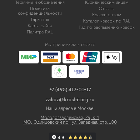
Термины и обозначения
Юридическим лицам
Политика
Отзывы
конфиденциальности
Краски оптом
Гарантия
Каталог красок по RAL
Карта сайта
Гид по распылению красок
Палитра RAL
Мы принимаем к оплате
+7 (495) 417-01-17
zakaz@kraskitorg.ru
Наши адреса в Москве:
Молодогвардейская, 29, к. 1
МО, Одинцовский г.о., ул. Западная, стр. 100