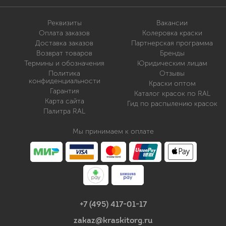
Реквизиты
Вакансии
Оплата заказов
Колеровка краски
Доставка заказов
Партнерская программа
Возврат товаров
Бренды
Термины и обозначения
Юридическим лицам
Политика
Отзывы
конфиденциальности
Краски оптом
Гарантия
Каталог красок по RAL
Карта сайта
Гид по распылению красок
Палитра RAL
Мы принимаем к оплате
+7 (495) 417-01-17
zakaz@kraskitorg.ru