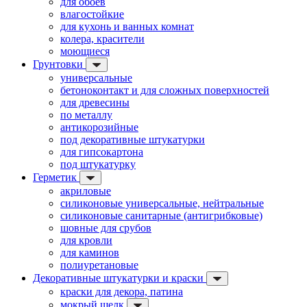
для обоев
влагостойкие
для кухонь и ванных комнат
колера, красители
моющиеся
Грунтовки
универсальные
бетоноконтакт и для сложных поверхностей
для древесины
по металлу
антикорозийные
под декоративные штукатурки
для гипсокартона
под штукатурку
Герметик
акриловые
силиконовые универсальные, нейтральные
силиконовые санитарные (антигрибковые)
шовные для срубов
для кровли
для каминов
полиуретановые
Декоративные штукатурки и краски
краски для декора, патина
мокрый шелк