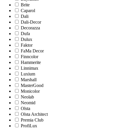
Brite
Caparol
Dali
Dali-Decor
Decorazza
Dufa
Dulux
Faktor
FaMa Decor
Finncolor
Hammerite
Linnimax
Luxium
Marshall
MasterGood
Monicolor
Neolab
Neomid
Olsta
Olsta Architect
Premia Club
ProfiLux