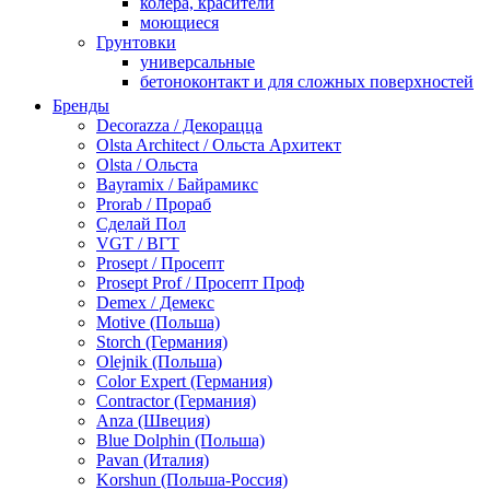
колера, красители
моющиеся
Грунтовки
универсальные
бетоноконтакт и для сложных поверхностей
для древесины
Бренды
по металлу
Decorazza / Декорацца
антикорозийные
Olsta Architect / Ольста Архитект
под декоративные штукатурки
Olsta / Ольста
для гипсокартона
Bayramix / Байрамикс
под штукатурку
Prorab / Прораб
Герметик
Сделай Пол
акриловые
VGT / ВГТ
силиконовые универсальные, нейтральные
Prosept / Просепт
силиконовые санитарные (антигрибковые)
Prosept Prof / Просепт Проф
шовные для срубов
Demex / Демекс
для кровли
Motive (Польша)
для каминов
Storch (Германия)
полиуретановые
Olejnik (Польша)
Декоративные штукатурки и краски
Color Expert (Германия)
краски для декора, патина
Contractor (Германия)
мокрый шелк
Anza (Швеция)
венецианские (эффект мрамора)
Blue Dolphin (Польша)
песок (эффект песчаных вихрей)
Pavan (Италия)
декоративная шпаклевка
Korshun (Польша-Россия)