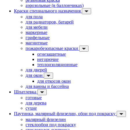
резиновая краска
аэрозольные (в баллончиках)
Краски специального назначения
для пола
для радиаторов, батарей
для мебели
маркерные
грифельные
магнитные
пожаробезопасные краски
огнезащитные
негорючие
теплоизоляционные
для дверей
для окон
для откосов окон
для ванны и бассейна
Шпатлевка
готовые
для дерева
сухие
Паутинка, малярный флизелин, обои под покраску
малярный флизелин
стеклообои под покраску
стеклохолст, паутинка