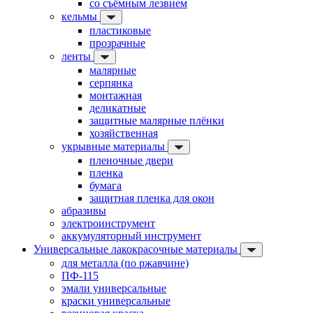
со съёмным лезвием
кельмы
пластиковые
прозрачные
ленты
малярные
серпянка
монтажная
деликатные
защитные малярные плёнки
хозяйственная
укрывные материалы
пленочные двери
пленка
бумага
защитная пленка для окон
абразивы
электроинструмент
аккумуляторный инструмент
Универсальные лакокрасочные материалы
для металла (по ржавчине)
ПФ-115
эмали универсальные
краски универсальные