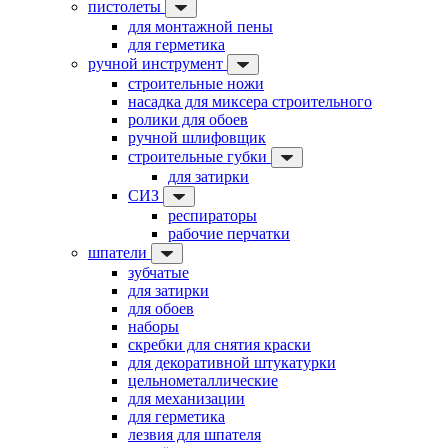
пистолеты
для монтажной пены
для герметика
ручной инструмент
строительные ножи
насадка для миксера строительного
ролики для обоев
ручной шлифовщик
строительные губки
для затирки
СИЗ
респираторы
рабочие перчатки
шпатели
зубчатые
для затирки
для обоев
наборы
скребки для снятия краски
для декоративной штукатурки
цельнометаллические
для механизации
для герметика
лезвия для шпателя