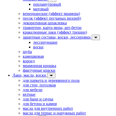
перламутровый
матовый
венецианские (эффект мрамора)
песок (эффект песчаных вихрей)
декоративная шпаклевка
травертин, карта мира, арт-бетон
кракелюрные лаки (эффект трещин)
защитные составы, воски, лессировки
лессирующие
воски
шуба
камешковая
короед
мраморная крошка
фактурные краски
Лаки, масла, воски
для паркета и деревянного пола
для стен, потолков
для мебели
яхтные
для бани и сауны
для бетона и камня
масла для внутренних работ
масла для террас и наружных работ