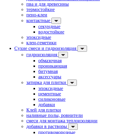
пва и для древесины
термостойкие
пено-клеи
контактные
секундные
водостойкие
эпоксидные
клеи-геметики
Сухие смеси и гидроизоляция
гидроизоляция
обмазочная
проникающая
битумная
аксессуары
затирка для плитки
эпоксидные
цементные
силиконовые
добавки
Клей для плитки
наливные полы, ровнители
смеси для монтажа теплоизоляции
добавки в растворы
противоморозные