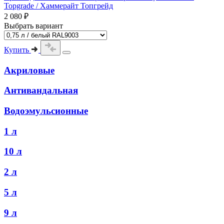
Topgrade / Хаммерайт Топгрейд
2 080 ₽
Выбрать вариант
Купить
Акриловые
Антивандальная
Водоэмульсионные
1 л
10 л
2 л
5 л
9 л