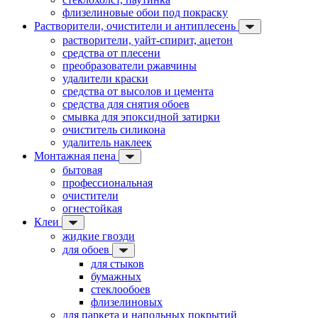
флизелиновые обои под покраску
Растворители, очистители и антиплесень
растворители, уайт-спирит, ацетон
средства от плесени
преобразователи ржавчины
удалители краски
средства от высолов и цемента
средства для снятия обоев
смывка для эпоксидной затирки
очиститель силикона
удалитель наклеек
Монтажная пена
бытовая
профессиональная
очистители
огнестойкая
Клеи
жидкие гвозди
для обоев
для стыков
бумажных
стеклообоев
флизелиновых
для паркета и напольных покрытий