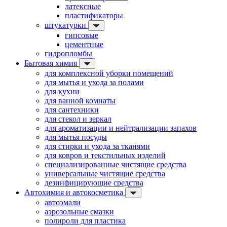
латексные
пластификаторы
штукатурки
гипсовые
цементные
гидропломбы
Бытовая химия
для комплексной уборки помещений
для мытья и ухода за полами
для кухни
для ванной комнаты
для сантехники
для стекол и зеркал
для ароматизации и нейтрализации запахов
для мытья посуды
для стирки и ухода за тканями
для ковров и текстильных изделий
специализированные чистящие средства
универсальные чистящие средства
дезинфицирующие средства
Автохимия и автокосметика
автоэмали
аэрозольные смазки
полироли для пластика