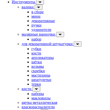
Инструменты
валики
в сборе
мини
декоративные
ручки
удлинители
малярные ванночки
набор
для декоративной штукатурки
губки
кисти
аппликаторы
щётки
кельмы
скребки
мастихины
шпатулетки
терки
кисти
наборы
макловицы
щетка металлическая
краскораспылители