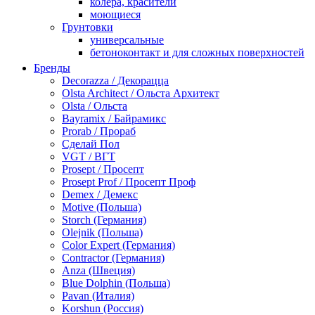
колера, красители
моющиеся
Грунтовки
универсальные
бетоноконтакт и для сложных поверхностей
для древесины
Бренды
по металлу
Decorazza / Декорацца
антикорозийные
Olsta Architect / Ольста Архитект
под декоративные штукатурки
Olsta / Ольста
для гипсокартона
Bayramix / Байрамикс
под штукатурку
Prorab / Прораб
Герметик
Сделай Пол
акриловые
VGT / ВГТ
силиконовые универсальные, нейтральные
Prosept / Просепт
силиконовые санитарные (антигрибковые)
Prosept Prof / Просепт Проф
шовные для срубов
Demex / Демекс
для кровли
Motive (Польша)
для каминов
Storch (Германия)
полиуретановые
Olejnik (Польша)
Декоративные штукатурки и краски
Color Expert (Германия)
краски для декора, патина
Contractor (Германия)
мокрый шелк
Anza (Швеция)
венецианские (эффект мрамора)
Blue Dolphin (Польша)
песок (эффект песчаных вихрей)
Pavan (Италия)
декоративная шпаклевка
Korshun (Россия)