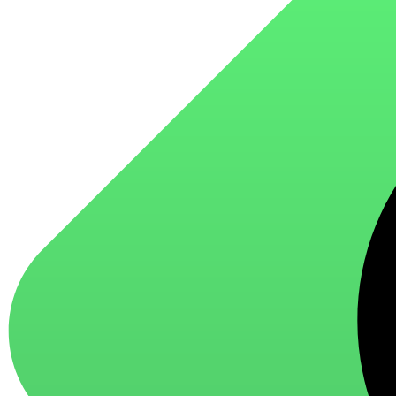
для стекол и зеркал
для ароматизации и нейтрализации запахов
для мытья посуды
для стирки и ухода за тканями
для ковров и текстильных изделий
специализированные чистящие средства
универсальные чистящие средства
дезинфицирующие средства
Автохимия и автокосметика
автоэмали
аэрозольные смазки
полироли для пластика
очистители салона
очистители двигателя
очистители тормозов
Материалы для зимних работ
краски для штукатурки
эмали для металла
грунтовки
пропитки для древесины
противогололедный реагент
пены и клеи
Новинки