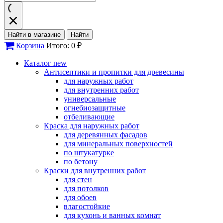
Найти в магазине
Найти
Корзина
Итого: 0 ₽
Каталог
new
Антисептики и пропитки для древесины
для наружных работ
для внутренних работ
универсальные
огнебиозащитные
отбеливающие
Краска для наружных работ
для деревянных фасадов
для минеральных поверхностей
по штукатурке
по бетону
Краски для внутренних работ
для стен
для потолков
для обоев
влагостойкие
для кухонь и ванных комнат