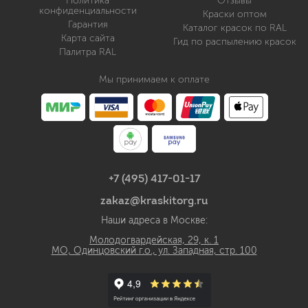
Политика
Отзывы
конфиденциальности
Краски оптом
Гарантия
Каталог красок по RAL
Карта сайта
Гид по распылению красок
Палитра RAL
Мы принимаем к оплате
+7 (495) 417-01-17
zakaz@kraskitorg.ru
Наши адреса в Москве:
Молодогвардейская, 29, к. 1
МО, Одинцовский г.о., ул. Западная, стр. 100