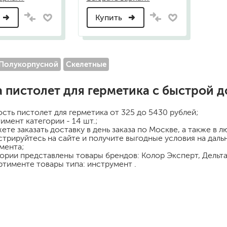
Купить
Полукорпусной
Скелетные
а
пистолет для герметика
с быстрой д
ость
пистолет для герметика
от 325 до 5430 рублей;
имент категории - 14 шт.;
ете заказать доставку в день заказа по Москве, а также в 
стрируйтесь на сайте и получите выгодные условия на дал
мента;
гории представлены товары брендов: Колор Эксперт, Дельта
ртименте товары типа: инструмент .