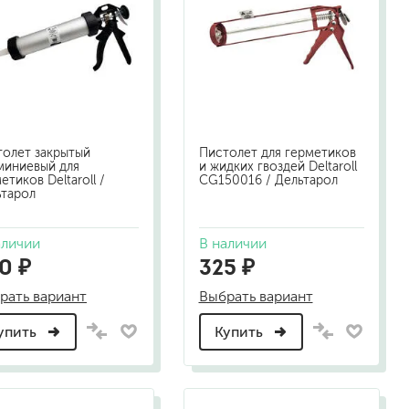
толет закрытый
Пистолет для герметиков
миниевый для
и жидких гвоздей Deltaroll
етиков Deltaroll /
CG150016 / Дельтарол
ьтарол
малярный флизелин
стеклообои под покраску
аличии
В наличии
стеклохолст, паутинка
0 ₽
325 ₽
флизелиновые обои под покраску
рать вариант
Выбрать вариант
упить
Купить