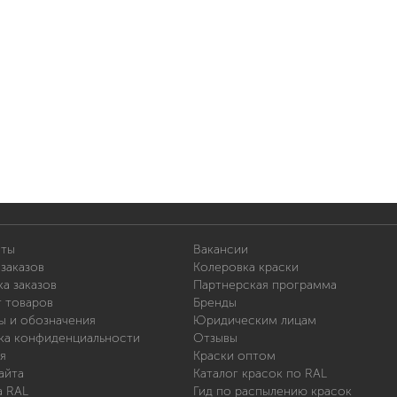
иты
Вакансии
заказов
Колеровка краски
а заказов
Партнерская программа
т товаров
Бренды
ы и обозначения
Юридическим лицам
ка конфиденциальности
Отзывы
я
Краски оптом
айта
Каталог красок по RAL
а RAL
Гид по распылению красок