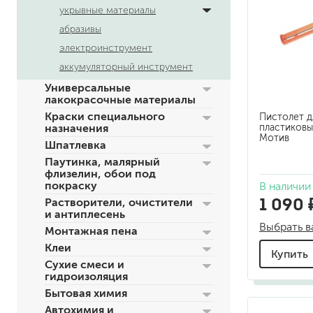
укрывные материалы
абразивы
электроинструмент
аккумуляторный инструмент
Универсальные
лакокрасочные материалы
Краски специального
Пистолет д
пластиковы
назначения
Мотив
Шпатлевка
для пола
Паутинка, малярный
для радиаторов, батарей
флизелин, обои под
для мебели
покраску
В наличии
маркерные
1 090 
Растворители, очистители
грифельные
и антиплесень
Выбрать в
магнитные
Монтажная пена
пожаробезопасные крас
Клеи
Купить
для дверей
Сухие смеси и
гидроизоляция
для окон
Бытовая химия
для ванны и бассейна
Автохимия и