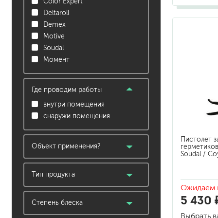
гидропломбы
Color Expert
Deltaroll
Demex
Motive
Soudal
Момент
краски для штукатурки
Где проводим работы
эмали для металла
внутри помещения
грунтовки
снаружи помещения
пропитки для древесины
противогололедный реа
пены и клеи
Пистолет з
Объект применения?
герметиков
Soudal / Со
балки, стропилы, скрытые
конструкции
Тип продукта
беседка, садовое
Ожидаем 
инструмент
строение
5 430 
Степень блеска
бытовое применение
Выбрать в
не определяется