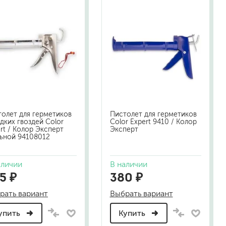
жидкие гвозди
для обоев
для паркета и напольных покрытий
пва и для древесины
термостойкие
пено-клеи
контактные
эпоксидные
клеи-геметики
олет для герметиков
Пистолет для герметиков
дких гвоздей Color
Color Expert 9410 / Колор
rt / Колор Эксперт
Эксперт
льной 94108012
автоэмали
аэрозольные смазки
аличии
В наличии
полироли для пластика
5 ₽
380 ₽
очистители салона
очистители двигателя
рать вариант
Выбрать вариант
очистители тормозов
упить
Купить
хов