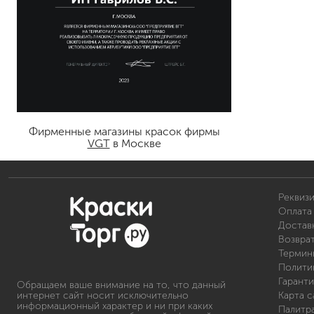
Фирменные магазины красок фирмы
VGT
в Москве
Реквиз
Оплата 
Доставк
Возвра
Термин
Полити
Гаранти
Обращаем ваше внимание на то, что данный
интернет сайт носит исключительно
Карта с
информационный характер и ни при каких
Палитр