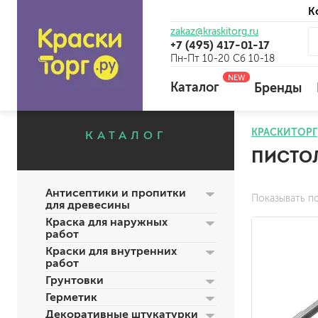
К
zakaz@kraskitorg.ru
+7 (495) 417-01-17
Пн-Пт 10-20 Сб 10-18
NEW
Каталог
Бренды
КРАСКИТОРГ
КАТАЛОГ
ПИСТОЛ
для наружных работ
для внутренних работ
Антисептики и пропитки
универсальные
Показывать п
для древесины
огнебиозащитные
Краска для наружных
отбеливающие
работ
Краски для внутренних
работ
Грунтовки
универсальные
Герметик
бетоноконтакт и для сл
Декоративные штукатурки
для древесины