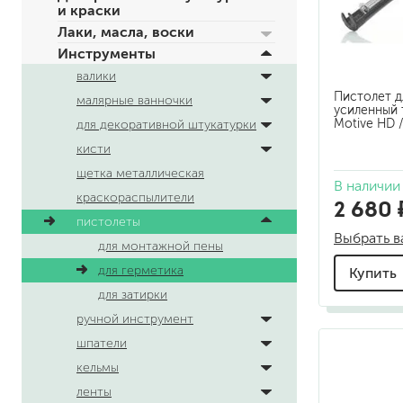
и краски
по металлу
Лаки, масла, воски
антикорозийные
Инструменты
под декоративные штука
валики
для гипсокартона
Пистолет д
малярные ванночки
под штукатурку
усиленный
Motive HD 
для декоративной штукатурки
кисти
щетка металлическая
В наличии
краскораспылители
2 680 
пистолеты
Выбрать в
для монтажной пены
для паркета и деревянно
для герметика
Купить
для стен, потолков
для затирки
для мебели
яхтные
ручной инструмент
для бани и сауны
шпатели
для бетона и камня
кельмы
масла для внутренних ра
ленты
масла для террас и нару