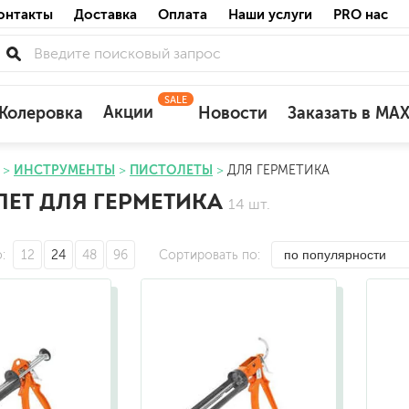
онтакты
Доставка
Оплата
Наши услуги
PRO нас
SALE
Акции
Колеровка
Новости
Заказать в MA
ИНСТРУМЕНТЫ
ПИСТОЛЕТЫ
ДЛЯ ГЕРМЕТИКА
для деревянных фасадов
ЕТ ДЛЯ ГЕРМЕТИКА
14 шт.
для минеральных поверхностей
по штукатурке
по бетону
о
12
24
48
96
Сортировать по
акриловые
ожных поверхностей
силиконовые универсальные, нейтраль
силиконовые санитарные (антигрибковы