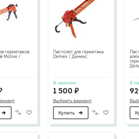
шпатели
кельмы
ленты
укрывные материалы
абразивы
электроинструмент
аккумуляторный инструмент
ля герметиков
Пистолет для герметика
Пис
й Motive /
Demex / Демекс
алю
герм
Дел
готовые
для дерева
сухие
В наличии
В н
₽
1 500 ₽
92
ариант
Выбрать вариант
Выб
ки
Купить
К