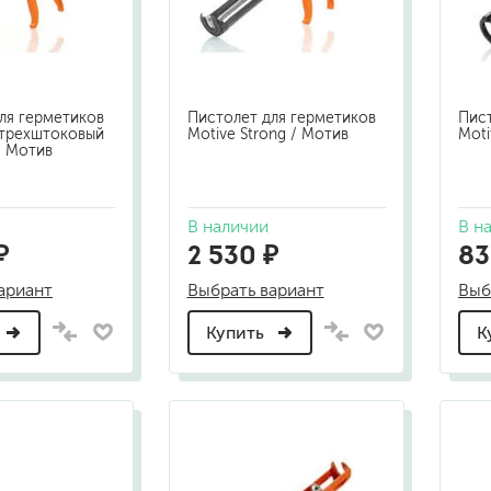
шовные для срубов
для кровли
турки
для каминов
полиуретановые
ля герметиков
Пистолет для герметиков
Пист
 трехштоковый
Motive Strong / Мотив
Moti
/ Мотив
В наличии
В н
₽
2 530 ₽
83
ариант
Выбрать вариант
Выб
го пола
валики
Купить
К
малярные ванночки
для декоративной штукатурки
кисти
щетка металлическая
краскораспылители
бот
пистолеты
жных работ
ручной инструмент