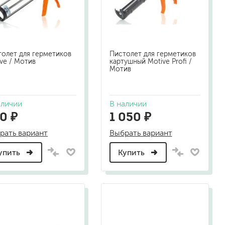
песок (эффект песчаных вихрей)
декоративная шпаклевка
травертин, карта мира, арт-бетон
кракелюрные лаки (эффект трещин)
олет для герметиков
Пистолет для герметиков
защитные составы, воски, лессировки
ve / Мотив
картушный Motive Profi /
Мотив
шуба
камешковая
короед
аличии
В наличии
мраморная крошка
0 ₽
1 050 ₽
фактурные краски
рать вариант
Выбрать вариант
упить
Купить
для металла (по ржавчине)
ПФ-115
эмали универсальные
краски универсальные
резиновая краска
аэрозольные (в баллончиках)