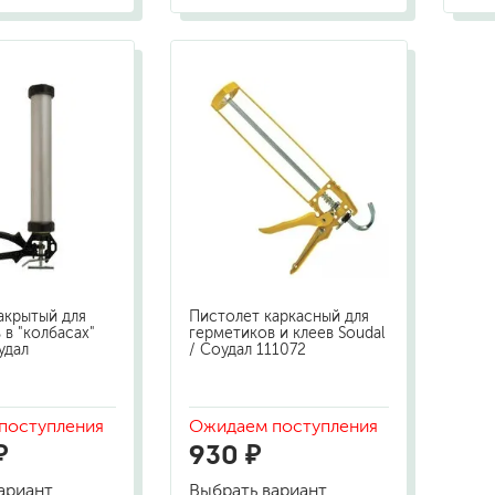
для мытья посуды
для стирки и ухода за тканями
для ковров и текстильных изделий
специализированные чистящие средств
универсальные чистящие средства
дезинфицирующие средства
гент
акрытый для
Пистолет каркасный для
 в "колбасах"
герметиков и клеев Soudal
удал
/ Соудал 111072
поступления
Ожидаем поступления
₽
930 ₽
ариант
Выбрать вариант