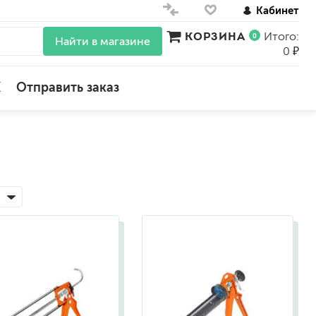
Кабинет
КОРЗИНА
Итого:
0
Найти в магазине
0 ₽
X
Отправить заказ
для стен
для потолков
для обоев
влагостойкие
для кухонь и ванных комнат
колера, красители
моющиеся
краски для декора, патина
ные
мокрый шелк
е)
венецианские (эффект мрамора)