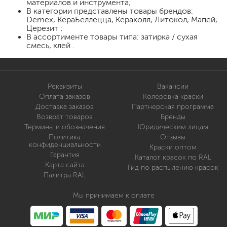
материалов и инструмента;
В категории представлены товары брендов:
Demex, КераБеллецца, Кераколл, Литокол, Мапей,
Церезит ;
В ассортименте товары типа: затирка / сухая
смесь, клей .
Реквизиты
Вакансии
Оплата заказов
Колеровка краски
Доставка заказов
Партнерская программа
Возврат товаров
Бренды
Термины и обозначения
Юридическим лицам
Политика
Отзывы
конфиденциальности
Краски оптом
Гарантия
Каталог красок по RAL
Карта сайта
Гид по распылению красок
Палитра RAL
Мы принимаем к оплате