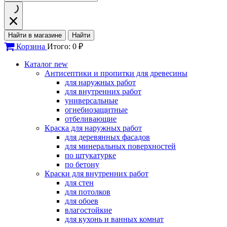
Найти в магазине
Найти
Корзина
Итого: 0 ₽
Каталог
new
Антисептики и пропитки для древесины
для наружных работ
для внутренних работ
универсальные
огнебиозащитные
отбеливающие
Краска для наружных работ
для деревянных фасадов
для минеральных поверхностей
по штукатурке
по бетону
Краски для внутренних работ
для стен
для потолков
для обоев
влагостойкие
для кухонь и ванных комнат