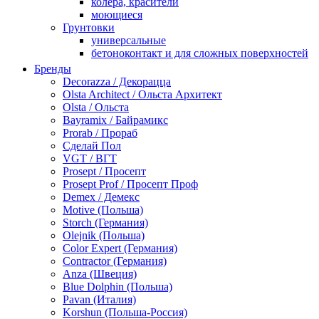
колера, красители
моющиеся
Грунтовки
универсальные
бетоноконтакт и для сложных поверхностей
для древесины
Бренды
по металлу
Decorazza / Декорацца
антикорозийные
Olsta Architect / Ольста Архитект
под декоративные штукатурки
Olsta / Ольста
для гипсокартона
Bayramix / Байрамикс
под штукатурку
Prorab / Прораб
Герметик
Сделай Пол
акриловые
VGT / ВГТ
силиконовые универсальные, нейтральные
Prosept / Просепт
силиконовые санитарные (антигрибковые)
Prosept Prof / Просепт Проф
шовные для срубов
Demex / Демекс
для кровли
Motive (Польша)
для каминов
Storch (Германия)
полиуретановые
Olejnik (Польша)
Декоративные штукатурки и краски
Color Expert (Германия)
краски для декора, патина
Contractor (Германия)
мокрый шелк
Anza (Швеция)
венецианские (эффект мрамора)
Blue Dolphin (Польша)
песок (эффект песчаных вихрей)
Pavan (Италия)
декоративная шпаклевка
Korshun (Польша-Россия)