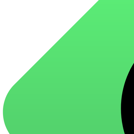
для стекол и зеркал
для ароматизации и нейтрализации запахов
для мытья посуды
для стирки и ухода за тканями
для ковров и текстильных изделий
специализированные чистящие средства
универсальные чистящие средства
дезинфицирующие средства
Автохимия и автокосметика
автоэмали
аэрозольные смазки
полироли для пластика
очистители салона
очистители двигателя
очистители тормозов
Материалы для зимних работ
краски для штукатурки
эмали для металла
грунтовки
пропитки для древесины
противогололедный реагент
пены и клеи
Новинки