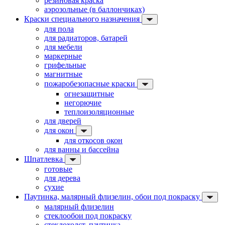
резиновая краска
аэрозольные (в баллончиках)
Краски специального назначения
для пола
для радиаторов, батарей
для мебели
маркерные
грифельные
магнитные
пожаробезопасные краски
огнезащитные
негорючие
теплоизоляционные
для дверей
для окон
для откосов окон
для ванны и бассейна
Шпатлевка
готовые
для дерева
сухие
Паутинка, малярный флизелин, обои под покраску
малярный флизелин
стеклообои под покраску
стеклохолст, паутинка