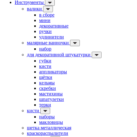
Инструменты
валики
в сборе
мини
декоративные
ручки
удлинители
малярные ванночки
набор
для декоративной штукатурки
губки
кисти
аппликаторы
щётки
кельмы
скребки
мастихины
шпатулетки
терки
кисти
наборы
макловицы
щетка металлическая
краскораспылители