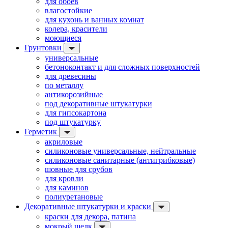
для обоев
влагостойкие
для кухонь и ванных комнат
колера, красители
моющиеся
Грунтовки
универсальные
бетоноконтакт и для сложных поверхностей
для древесины
по металлу
антикорозийные
под декоративные штукатурки
для гипсокартона
под штукатурку
Герметик
акриловые
силиконовые универсальные, нейтральные
силиконовые санитарные (антигрибковые)
шовные для срубов
для кровли
для каминов
полиуретановые
Декоративные штукатурки и краски
краски для декора, патина
мокрый шелк