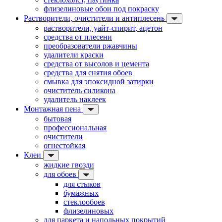
флизелиновые обои под покраску
Растворители, очистители и антиплесень
растворители, уайт-спирит, ацетон
средства от плесени
преобразователи ржавчины
удалители краски
средства от высолов и цемента
средства для снятия обоев
смывка для эпоксидной затирки
очиститель силикона
удалитель наклеек
Монтажная пена
бытовая
профессиональная
очистители
огнестойкая
Клеи
жидкие гвозди
для обоев
для стыков
бумажных
стеклообоев
флизелиновых
для паркета и напольных покрытий