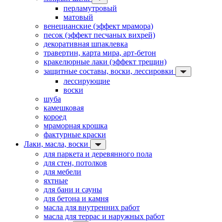
перламутровый
матовый
венецианские (эффект мрамора)
песок (эффект песчаных вихрей)
декоративная шпаклевка
травертин, карта мира, арт-бетон
кракелюрные лаки (эффект трещин)
защитные составы, воски, лессировки
лессирующие
воски
шуба
камешковая
короед
мраморная крошка
фактурные краски
Лаки, масла, воски
для паркета и деревянного пола
для стен, потолков
для мебели
яхтные
для бани и сауны
для бетона и камня
масла для внутренних работ
масла для террас и наружных работ