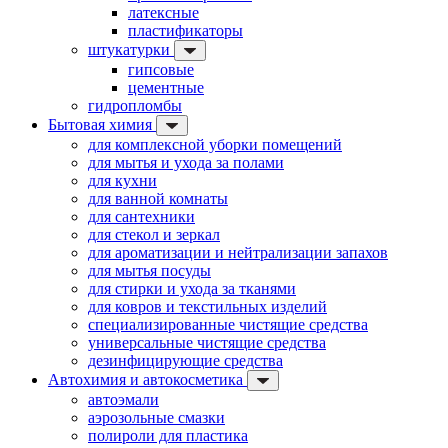
латексные
пластификаторы
штукатурки
гипсовые
цементные
гидропломбы
Бытовая химия
для комплексной уборки помещений
для мытья и ухода за полами
для кухни
для ванной комнаты
для сантехники
для стекол и зеркал
для ароматизации и нейтрализации запахов
для мытья посуды
для стирки и ухода за тканями
для ковров и текстильных изделий
специализированные чистящие средства
универсальные чистящие средства
дезинфицирующие средства
Автохимия и автокосметика
автоэмали
аэрозольные смазки
полироли для пластика