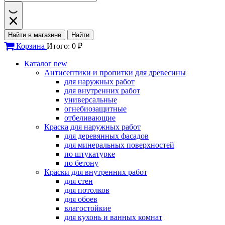
Найти в магазине
Найти
Корзина
Итого: 0 ₽
Каталог
new
Антисептики и пропитки для древесины
для наружных работ
для внутренних работ
универсальные
огнебиозащитные
отбеливающие
Краска для наружных работ
для деревянных фасадов
для минеральных поверхностей
по штукатурке
по бетону
Краски для внутренних работ
для стен
для потолков
для обоев
влагостойкие
для кухонь и ванных комнат