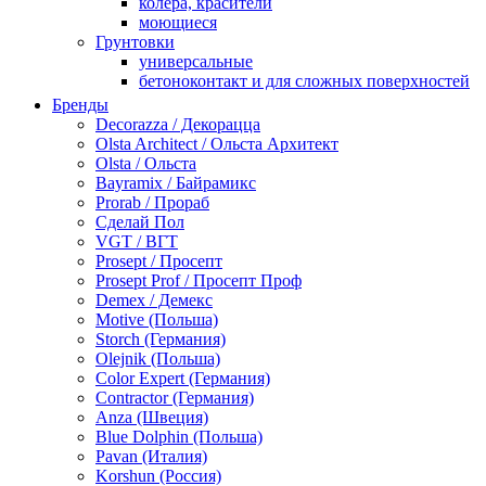
колера, красители
моющиеся
Грунтовки
универсальные
бетоноконтакт и для сложных поверхностей
для древесины
Бренды
по металлу
Decorazza / Декорацца
антикорозийные
Olsta Architect / Ольста Архитект
под декоративные штукатурки
Olsta / Ольста
для гипсокартона
Bayramix / Байрамикс
под штукатурку
Prorab / Прораб
Герметик
Сделай Пол
акриловые
VGT / ВГТ
силиконовые универсальные, нейтральные
Prosept / Просепт
силиконовые санитарные (антигрибковые)
Prosept Prof / Просепт Проф
шовные для срубов
Demex / Демекс
для кровли
Motive (Польша)
для каминов
Storch (Германия)
полиуретановые
Olejnik (Польша)
Декоративные штукатурки и краски
Color Expert (Германия)
краски для декора, патина
Contractor (Германия)
мокрый шелк
Anza (Швеция)
венецианские (эффект мрамора)
Blue Dolphin (Польша)
песок (эффект песчаных вихрей)
Pavan (Италия)
декоративная шпаклевка
Korshun (Россия)