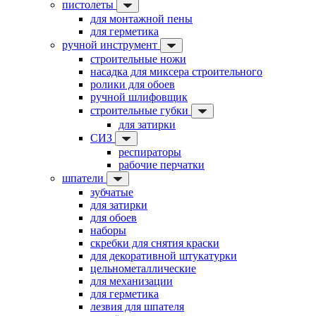
пистолеты
для монтажной пены
для герметика
ручной инструмент
строительные ножи
насадка для миксера строительного
ролики для обоев
ручной шлифовщик
строительные губки
для затирки
СИЗ
респираторы
рабочие перчатки
шпатели
зубчатые
для затирки
для обоев
наборы
скребки для снятия краски
для декоративной штукатурки
цельнометаллические
для механизации
для герметика
лезвия для шпателя