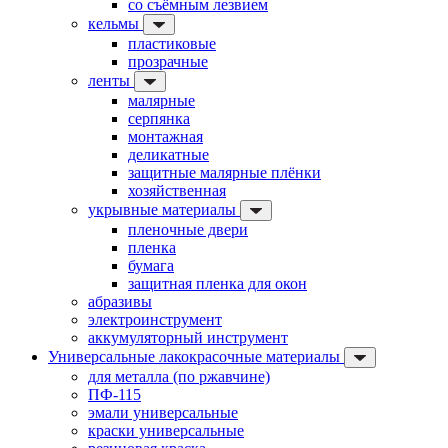
со съёмным лезвием
кельмы
пластиковые
прозрачные
ленты
малярные
серпянка
монтажная
деликатные
защитные малярные плёнки
хозяйственная
укрывные материалы
пленочные двери
пленка
бумага
защитная пленка для окон
абразивы
электроинструмент
аккумуляторный инструмент
Универсальные лакокрасочные материалы
для металла (по ржавчине)
ПФ-115
эмали универсальные
краски универсальные