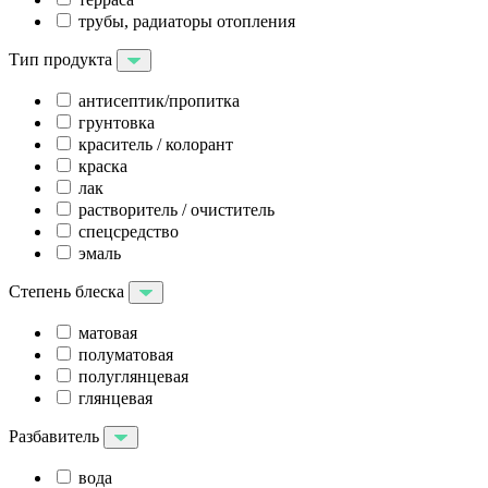
трубы, радиаторы отопления
Тип продукта
антисептик/пропитка
грунтовка
краситель / колорант
краска
лак
растворитель / очиститель
спецсредство
эмаль
Степень блеска
матовая
полуматовая
полуглянцевая
глянцевая
Разбавитель
вода