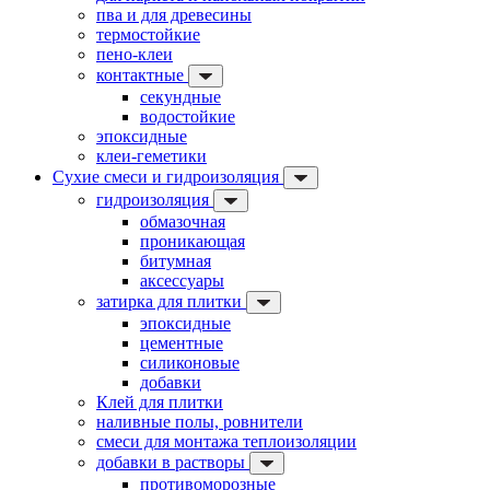
пва и для древесины
термостойкие
пено-клеи
контактные
секундные
водостойкие
эпоксидные
клеи-геметики
Сухие смеси и гидроизоляция
гидроизоляция
обмазочная
проникающая
битумная
аксессуары
затирка для плитки
эпоксидные
цементные
силиконовые
добавки
Клей для плитки
наливные полы, ровнители
смеси для монтажа теплоизоляции
добавки в растворы
противоморозные