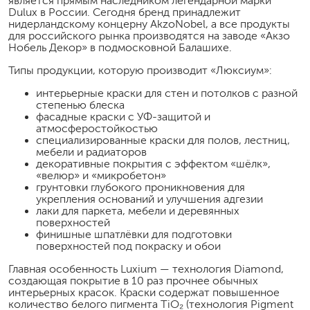
является прямым наследником легендарной марки
Dulux в России. Сегодня бренд принадлежит
нидерландскому концерну AkzoNobel, а все продукты
для российского рынка производятся на заводе «Акзо
Нобель Декор» в подмосковной Балашихе.
Типы продукции, которую производит «Люксиум»:
интерьерные краски для стен и потолков с разной
степенью блеска
фасадные краски с УФ-защитой и
атмосферостойкостью
специализированные краски для полов, лестниц,
мебели и радиаторов
декоративные покрытия с эффектом «шёлк»,
«велюр» и «микробетон»
грунтовки глубокого проникновения для
укрепления оснований и улучшения адгезии
лаки для паркета, мебели и деревянных
поверхностей
финишные шпатлёвки для подготовки
поверхностей под покраску и обои
Главная особенность Luxium — технология Diamond,
создающая покрытие в 10 раз прочнее обычных
интерьерных красок. Краски содержат повышенное
количество белого пигмента TiO₂ (технология Pigment