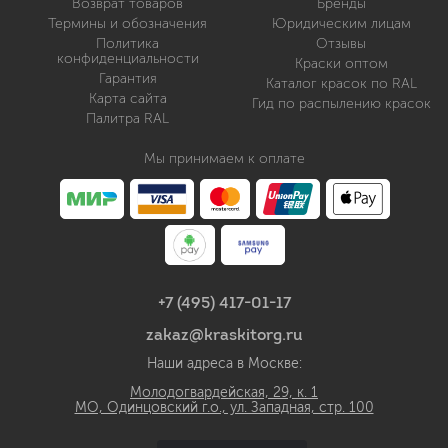
Возврат товаров
Бренды
Термины и обозначения
Юридическим лицам
Политика
Отзывы
конфиденциальности
Краски оптом
Гарантия
Каталог красок по RAL
Карта сайта
Гид по распылению красок
Палитра RAL
Мы принимаем к оплате
+7 (495) 417-01-17
zakaz@kraskitorg.ru
Наши адреса в Москве:
Молодогвардейская, 29, к. 1
МО, Одинцовский г.о., ул. Западная, стр. 100