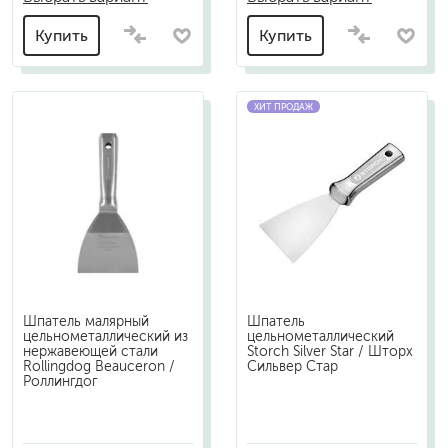
Купить
Купить
ХИТ ПРОДАЖ
Шпатель малярный
Шпатель
цельнометаллический из
цельнометаллический
нержавеющей стали
Storch Silver Star / Шторх
Rollingdog Beauceron /
Сильвер Стар
Роллингдог