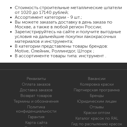
Стоимость
строительные металлические шпатели
от 1020 до 17140 рублей;
Ассортимент категории - 9 шт.;
Вы можете заказать доставку в день заказа по
Москве, а также в любой регион России;
Зарегистрируйтесь на сайте и получите выгодные
условия на дальнейшие покупки лакокрасочных
материалов и инструмента;
В категории представлены товары брендов:
Motive, Олейник, Роллингдог, Шторх ;
В ассортименте товары типа: инструмент .
Реквизиты
Вакансии
Оплата заказов
Колеровка краски
Доставка заказов
Партнерская программа
Возврат товаров
Бренды
Термины и обозначения
Юридическим лицам
Политика
Отзывы
конфиденциальности
Краски оптом
Гарантия
Каталог красок по RAL
Карта сайта
Гид по распылению красок