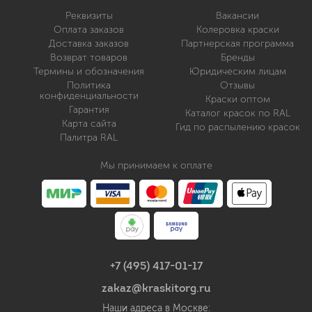
Реквизиты
Вакансии
Оплата заказов
Колеровка краски
Доставка заказов
Партнерская программа
Возврат товаров
Бренды
Термины и обозначения
Юридическим лицам
Политика
Отзывы
конфиденциальности
Краски оптом
Гарантия
Каталог красок по RAL
Карта сайта
Гид по распылению красок
Палитра RAL
Мы принимаем к оплате
+7 (495) 417-01-17
zakaz@kraskitorg.ru
Наши адреса в Москве: