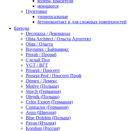
колера, красители
моющиеся
Грунтовки
универсальные
бетоноконтакт и для сложных поверхностей
для древесины
Бренды
по металлу
Decorazza / Декорацца
антикорозийные
Olsta Architect / Ольста Архитект
под декоративные штукатурки
Olsta / Ольста
для гипсокартона
Bayramix / Байрамикс
под штукатурку
Prorab / Прораб
Герметик
Сделай Пол
акриловые
VGT / ВГТ
силиконовые универсальные, нейтральные
Prosept / Просепт
силиконовые санитарные (антигрибковые)
Prosept Prof / Просепт Проф
шовные для срубов
Demex / Демекс
для кровли
Motive (Польша)
для каминов
Storch (Германия)
полиуретановые
Olejnik (Польша)
Декоративные штукатурки и краски
Color Expert (Германия)
краски для декора, патина
Contractor (Германия)
мокрый шелк
Anza (Швеция)
венецианские (эффект мрамора)
Blue Dolphin (Польша)
песок (эффект песчаных вихрей)
Pavan (Италия)
декоративная шпаклевка
Korshun (Россия)