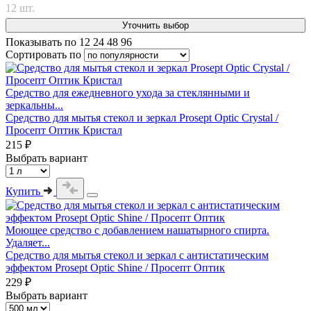
12 шт.
Уточнить выбор
Показывать по
12
24
48
96
Сортировать по
Средство для ежедневного ухода за стеклянными и
зеркальны...
Средство для мытья стекол и зеркал Prosept Optic Crystal /
Просепт Оптик Кристал
215 ₽
Выбрать вариант
Купить
Моющее средство с добавлением нашатырного спирта.
Удаляет...
Средство для мытья стекол и зеркал с антистатическим
эффектом Prosept Optic Shine / Просепт Оптик
229 ₽
Выбрать вариант