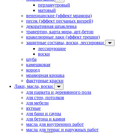
перламутровый
матовый
венецианские (эффект мрамора)
песок (эффект песчаных вихрей)
декоративная шпаклевка
травертин, карта мира, арт-бетон
кракелюрные лаки (эффект трещин)
защитные составы, воски, лессировки
лессирующие
воски
шуба
камешковая
короед
мраморная крошка
фактурные краски
Лаки, масла, воски
для паркета и деревянного пола
для стен, потолков
для мебели
яхтные
для бани и сауны
для бетона и камня
масла для внутренних работ
масла для террас и наружных работ