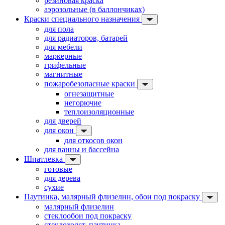
резиновая краска
аэрозольные (в баллончиках)
Краски специального назначения
для пола
для радиаторов, батарей
для мебели
маркерные
грифельные
магнитные
пожаробезопасные краски
огнезащитные
негорючие
теплоизоляционные
для дверей
для окон
для откосов окон
для ванны и бассейна
Шпатлевка
готовые
для дерева
сухие
Паутинка, малярный флизелин, обои под покраску
малярный флизелин
стеклообои под покраску
стеклохолст, паутинка