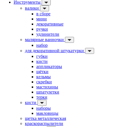
Инструменты
валики
в сборе
мини
декоративные
ручки
удлинители
малярные ванночки
набор
для декоративной штукатурки
губки
кисти
аппликаторы
щётки
кельмы
скребки
мастихины
шпатулетки
терки
кисти
наборы
макловицы
щетка металлическая
краскораспылители