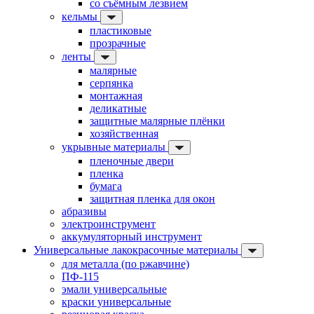
со съёмным лезвием
кельмы
пластиковые
прозрачные
ленты
малярные
серпянка
монтажная
деликатные
защитные малярные плёнки
хозяйственная
укрывные материалы
пленочные двери
пленка
бумага
защитная пленка для окон
абразивы
электроинструмент
аккумуляторный инструмент
Универсальные лакокрасочные материалы
для металла (по ржавчине)
ПФ-115
эмали универсальные
краски универсальные