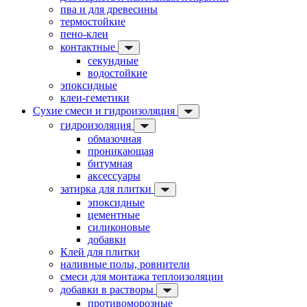
пва и для древесины
термостойкие
пено-клеи
контактные
секундные
водостойкие
эпоксидные
клеи-геметики
Сухие смеси и гидроизоляция
гидроизоляция
обмазочная
проникающая
битумная
аксессуары
затирка для плитки
эпоксидные
цементные
силиконовые
добавки
Клей для плитки
наливные полы, ровнители
смеси для монтажа теплоизоляции
добавки в растворы
противоморозные