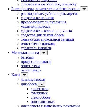
флизелиновые обои под покраску
Растворители, очистители и антиплесень
растворители, уайт-спирит, ацетон
средства от плесени
преобразователи ржавчины
удалители краски
средства от высолов и цемента
средства для снятия обоев
смывка для эпоксидной затирки
очиститель силикона
удалитель наклеек
Монтажная пена
бытовая
профессиональная
очистители
огнестойкая
Клеи
жидкие гвозди
для обоев
для стыков
бумажных
стеклообоев
флизелиновых
для паркета и напольных покрытий