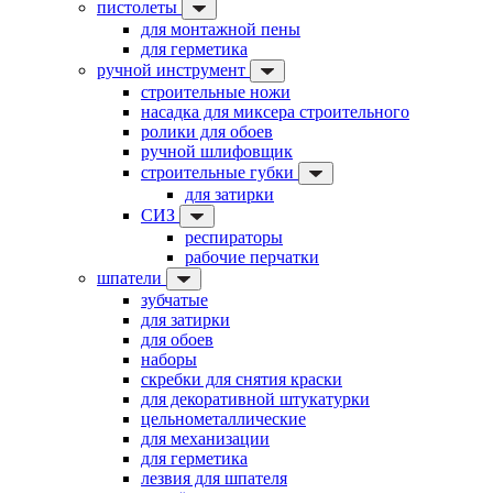
пистолеты
для монтажной пены
для герметика
ручной инструмент
строительные ножи
насадка для миксера строительного
ролики для обоев
ручной шлифовщик
строительные губки
для затирки
СИЗ
респираторы
рабочие перчатки
шпатели
зубчатые
для затирки
для обоев
наборы
скребки для снятия краски
для декоративной штукатурки
цельнометаллические
для механизации
для герметика
лезвия для шпателя