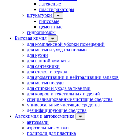
латексные
пластификаторы
штукатурки
гипсовые
цементные
гидропломбы
Бытовая химия
для комплексной уборки помещений
для мытья и ухода за полами
для кухни
для ванной комнаты
для сантехники
для стекол и зеркал
для ароматизации и нейтрализации запахов
для мытья посуды
для стирки и ухода за тканями
для ковров и текстильных изделий
специализированные чистящие средства
универсальные чистящие средства
дезинфицирующие средства
Автохимия и автокосметика
автоэмали
аэрозольные смазки
полироли для пластика