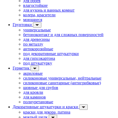
для обоев
влагостойкие
для кухонь и ванных комнат
колера, красители
моющиеся
Грунтовки
универсальные
бетоноконтакт и для сложных поверхностей
для древесины
по металлу
антикорозийные
под декоративные штукатурки
для гипсокартона
под штукатурку
Герметик
акриловые
силиконовые универсальные, нейтральные
силиконовые санитарные (антигрибковые)
шовные для срубов
для кровли
для каминов
полиуретановые
Декоративные штукатурки и краски
краски для декора, патина
мокрый шелк