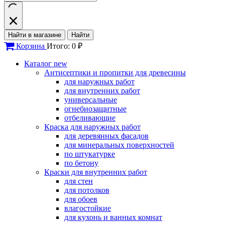
Найти в магазине
Найти
Корзина
Итого: 0 ₽
Каталог
new
Антисептики и пропитки для древесины
для наружных работ
для внутренних работ
универсальные
огнебиозащитные
отбеливающие
Краска для наружных работ
для деревянных фасадов
для минеральных поверхностей
по штукатурке
по бетону
Краски для внутренних работ
для стен
для потолков
для обоев
влагостойкие
для кухонь и ванных комнат