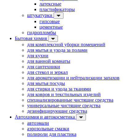
латексные
пластификаторы
штукатурки
гипсовые
цементные
гидропломбы
Бытовая химия
для комплексной уборки помещений
для мытья и ухода за полами
для кухни
для ванной комнаты
для сантехники
для стекол и зеркал
для ароматизации и нейтрализации запахов
для мытья посуды
для стирки и ухода за тканями
для ковров и текстильных изделий
специализированные чистящие средства
универсальные чистящие средства
дезинфицирующие средства
Автохимия и автокосметика
автоэмали
аэрозольные смазки
полироли для пластика