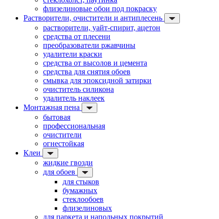
флизелиновые обои под покраску
Растворители, очистители и антиплесень
растворители, уайт-спирит, ацетон
средства от плесени
преобразователи ржавчины
удалители краски
средства от высолов и цемента
средства для снятия обоев
смывка для эпоксидной затирки
очиститель силикона
удалитель наклеек
Монтажная пена
бытовая
профессиональная
очистители
огнестойкая
Клеи
жидкие гвозди
для обоев
для стыков
бумажных
стеклообоев
флизелиновых
для паркета и напольных покрытий