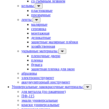
со съёмным лезвием
кельмы
пластиковые
прозрачные
ленты
малярные
серпянка
монтажная
деликатные
защитные малярные плёнки
хозяйственная
укрывные материалы
пленочные двери
пленка
бумага
защитная пленка для окон
абразивы
электроинструмент
аккумуляторный инструмент
Универсальные лакокрасочные материалы
для металла (по ржавчине)
ПФ-115
эмали универсальные
краски универсальные