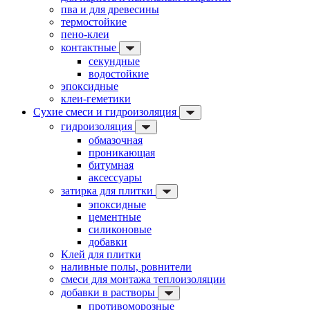
пва и для древесины
термостойкие
пено-клеи
контактные
секундные
водостойкие
эпоксидные
клеи-геметики
Сухие смеси и гидроизоляция
гидроизоляция
обмазочная
проникающая
битумная
аксессуары
затирка для плитки
эпоксидные
цементные
силиконовые
добавки
Клей для плитки
наливные полы, ровнители
смеси для монтажа теплоизоляции
добавки в растворы
противоморозные