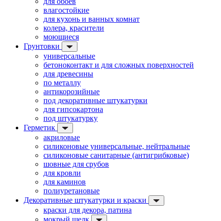
для обоев
влагостойкие
для кухонь и ванных комнат
колера, красители
моющиеся
Грунтовки
универсальные
бетоноконтакт и для сложных поверхностей
для древесины
по металлу
антикорозийные
под декоративные штукатурки
для гипсокартона
под штукатурку
Герметик
акриловые
силиконовые универсальные, нейтральные
силиконовые санитарные (антигрибковые)
шовные для срубов
для кровли
для каминов
полиуретановые
Декоративные штукатурки и краски
краски для декора, патина
мокрый шелк