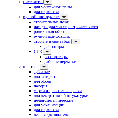
пистолеты
для монтажной пены
для герметика
ручной инструмент
строительные ножи
насадка для миксера строительного
ролики для обоев
ручной шлифовщик
строительные губки
для затирки
СИЗ
респираторы
рабочие перчатки
шпатели
зубчатые
для затирки
для обоев
наборы
скребки для снятия краски
для декоративной штукатурки
цельнометаллические
для механизации
для герметика
лезвия для шпателя