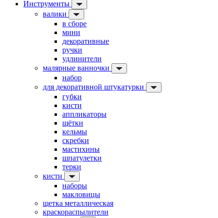
Инструменты
валики
в сборе
мини
декоративные
ручки
удлинители
малярные ванночки
набор
для декоративной штукатурки
губки
кисти
аппликаторы
щётки
кельмы
скребки
мастихины
шпатулетки
терки
кисти
наборы
макловицы
щетка металлическая
краскораспылители