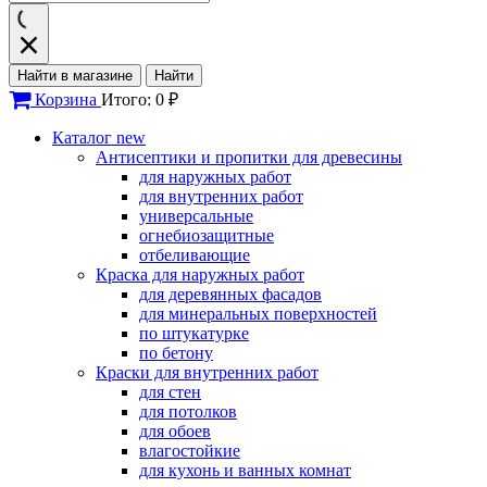
Найти в магазине
Найти
Корзина
Итого: 0 ₽
Каталог
new
Антисептики и пропитки для древесины
для наружных работ
для внутренних работ
универсальные
огнебиозащитные
отбеливающие
Краска для наружных работ
для деревянных фасадов
для минеральных поверхностей
по штукатурке
по бетону
Краски для внутренних работ
для стен
для потолков
для обоев
влагостойкие
для кухонь и ванных комнат