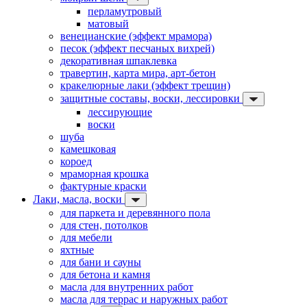
перламутровый
матовый
венецианские (эффект мрамора)
песок (эффект песчаных вихрей)
декоративная шпаклевка
травертин, карта мира, арт-бетон
кракелюрные лаки (эффект трещин)
защитные составы, воски, лессировки
лессирующие
воски
шуба
камешковая
короед
мраморная крошка
фактурные краски
Лаки, масла, воски
для паркета и деревянного пола
для стен, потолков
для мебели
яхтные
для бани и сауны
для бетона и камня
масла для внутренних работ
масла для террас и наружных работ