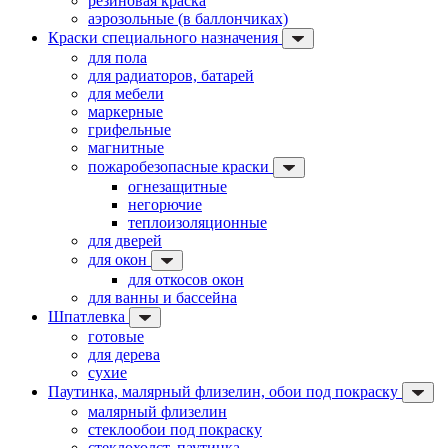
резиновая краска
аэрозольные (в баллончиках)
Краски специального назначения
для пола
для радиаторов, батарей
для мебели
маркерные
грифельные
магнитные
пожаробезопасные краски
огнезащитные
негорючие
теплоизоляционные
для дверей
для окон
для откосов окон
для ванны и бассейна
Шпатлевка
готовые
для дерева
сухие
Паутинка, малярный флизелин, обои под покраску
малярный флизелин
стеклообои под покраску
стеклохолст, паутинка