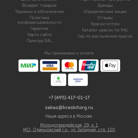
Возврат товаров
Бренды
Термины и обозначения
Юридическим лицам
Политика
Отзывы
конфиденциальности
Краски оптом
Гарантия
Каталог красок по RAL
Карта сайта
Гид по распылению красок
Палитра RAL
Мы принимаем к оплате
+7 (495) 417-01-17
zakaz@kraskitorg.ru
Наши адреса в Москве:
Молодогвардейская, 29, к. 1
МО, Одинцовский г.о., ул. Западная, стр. 100