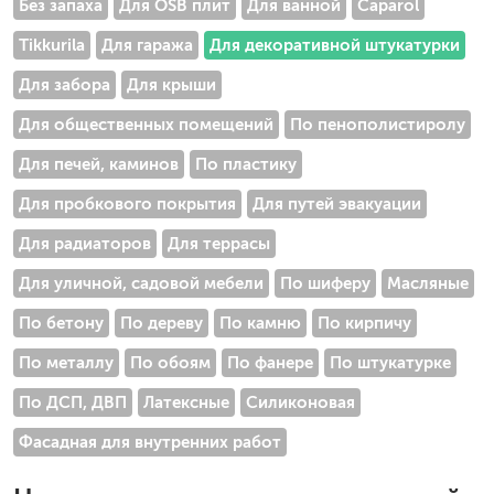
Без запаха
Для OSB плит
Для ванной
Caparol
Tikkurila
Для гаража
Для декоративной штукатурки
Для забора
Для крыши
Для общественных помещений
По пенополистиролу
Для печей, каминов
По пластику
Для пробкового покрытия
Для путей эвакуации
Для радиаторов
Для террасы
Для уличной, садовой мебели
По шиферу
Масляные
По бетону
По дереву
По камню
По кирпичу
По металлу
По обоям
По фанере
По штукатурке
По ДСП, ДВП
Латексные
Силиконовая
Фасадная для внутренних работ