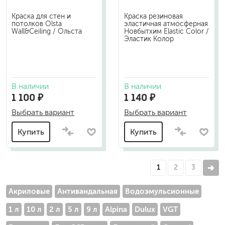
Краска для стен и
Краска резиновая
потолков Olsta
эластичная атмосферная
Wall&Ceiling / Ольста
Новбытхим Elastic Color /
Эластик Колор
В наличии
В наличии
1 100 ₽
1 140 ₽
Выбрать вариант
Выбрать вариант
Купить
Купить
1
2
3
Акриловые
Антивандальная
Водоэмульсионные
1 л
10 л
2 л
5 л
9 л
Alpina
Dulux
VGT