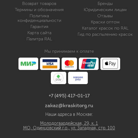
Возврат товаров
Бренды
Термины и обозначения
Юридическим лицам
Политика
Отзывы
конфиденциальности
Краски оптом
Гарантия
Каталог красок по RAL
Карта сайта
Гид по распылению красок
Палитра RAL
Мы принимаем к оплате
+7 (495) 417-01-17
zakaz@kraskitorg.ru
Наши адреса в Москве:
Молодогвардейская, 29, к. 1
МО, Одинцовский г.о., ул. Западная, стр. 100