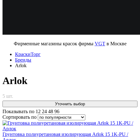
Фирменные магазины красок фирмы
VGT
в Москве
КраскиТорг
Бренды
Arlok
Arlok
5 шт.
Уточнить выбор
Показывать по
12
24
48
96
Сортировать по
Грунтовка полиуретановая изолирующая Arlok 15 1K-PU /
Арлок