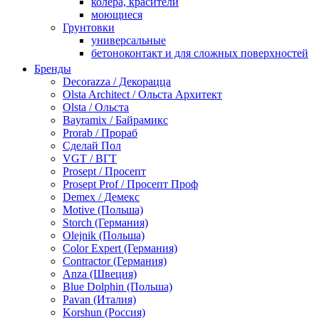
колера, красители
моющиеся
Грунтовки
универсальные
бетоноконтакт и для сложных поверхностей
для древесины
Бренды
по металлу
Decorazza / Декорацца
антикорозийные
Olsta Architect / Ольста Архитект
под декоративные штукатурки
Olsta / Ольста
для гипсокартона
Bayramix / Байрамикс
под штукатурку
Prorab / Прораб
Герметик
Сделай Пол
акриловые
VGT / ВГТ
силиконовые универсальные, нейтральные
Prosept / Просепт
силиконовые санитарные (антигрибковые)
Prosept Prof / Просепт Проф
шовные для срубов
Demex / Демекс
для кровли
Motive (Польша)
для каминов
Storch (Германия)
полиуретановые
Olejnik (Польша)
Декоративные штукатурки и краски
Color Expert (Германия)
краски для декора, патина
Contractor (Германия)
мокрый шелк
Anza (Швеция)
венецианские (эффект мрамора)
Blue Dolphin (Польша)
песок (эффект песчаных вихрей)
Pavan (Италия)
декоративная шпаклевка
Korshun (Россия)