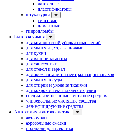
латексные
пластификаторы
штукатурки
гипсовые
цементные
гидропломбы
Бытовая химия
для комплексной уборки помещений
для мытья и ухода за полами
для кухни
для ванной комнаты
для сантехники
для стекол и зеркал
для ароматизации и нейтрализации запахов
для мытья посуды
для стирки и ухода за тканями
для ковров и текстильных изделий
специализированные чистящие средства
универсальные чистящие средства
дезинфицирующие средства
Автохимия и автокосметика
автоэмали
аэрозольные смазки
полироли для пластика