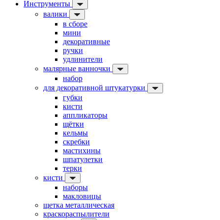
Инструменты
валики
в сборе
мини
декоративные
ручки
удлинители
малярные ванночки
набор
для декоративной штукатурки
губки
кисти
аппликаторы
щётки
кельмы
скребки
мастихины
шпатулетки
терки
кисти
наборы
макловицы
щетка металлическая
краскораспылители