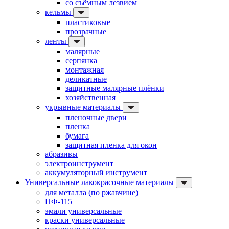
со съёмным лезвием
кельмы
пластиковые
прозрачные
ленты
малярные
серпянка
монтажная
деликатные
защитные малярные плёнки
хозяйственная
укрывные материалы
пленочные двери
пленка
бумага
защитная пленка для окон
абразивы
электроинструмент
аккумуляторный инструмент
Универсальные лакокрасочные материалы
для металла (по ржавчине)
ПФ-115
эмали универсальные
краски универсальные