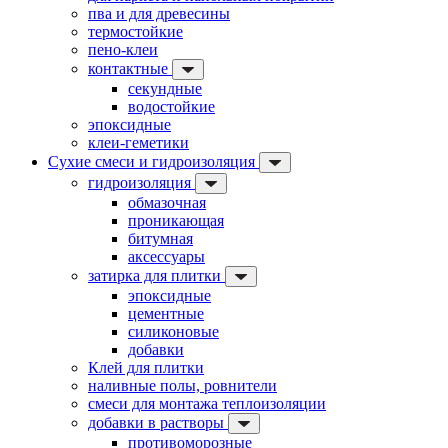
пва и для древесины
термостойкие
пено-клеи
контактные
секундные
водостойкие
эпоксидные
клеи-геметики
Сухие смеси и гидроизоляция
гидроизоляция
обмазочная
проникающая
битумная
аксессуары
затирка для плитки
эпоксидные
цементные
силиконовые
добавки
Клей для плитки
наливные полы, ровнители
смеси для монтажа теплоизоляции
добавки в растворы
противоморозные