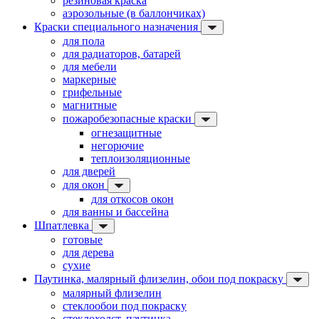
резиновая краска
аэрозольные (в баллончиках)
Краски специального назначения
для пола
для радиаторов, батарей
для мебели
маркерные
грифельные
магнитные
пожаробезопасные краски
огнезащитные
негорючие
теплоизоляционные
для дверей
для окон
для откосов окон
для ванны и бассейна
Шпатлевка
готовые
для дерева
сухие
Паутинка, малярный флизелин, обои под покраску
малярный флизелин
стеклообои под покраску
стеклохолст, паутинка