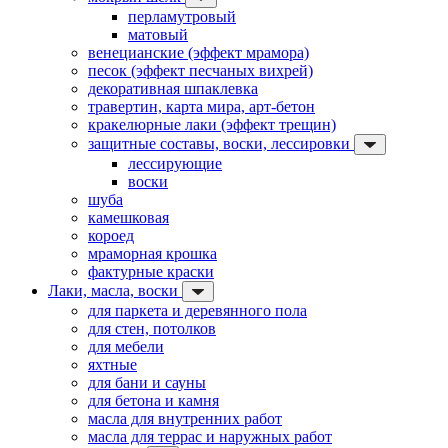
перламутровый
матовый
венецианские (эффект мрамора)
песок (эффект песчаных вихрей)
декоративная шпаклевка
травертин, карта мира, арт-бетон
кракелюрные лаки (эффект трещин)
защитные составы, воски, лессировки
лессирующие
воски
шуба
камешковая
короед
мраморная крошка
фактурные краски
Лаки, масла, воски
для паркета и деревянного пола
для стен, потолков
для мебели
яхтные
для бани и сауны
для бетона и камня
масла для внутренних работ
масла для террас и наружных работ