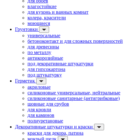
для обоев
влагостойкие
для кухонь и ванных комнат
колера, красители
моющиеся
Грунтовки
универсальные
бетоноконтакт и для сложных поверхностей
для древесины
по металлу
антикорозийные
под декоративные штукатурки
для гипсокартона
под штукатурку
Герметик
акриловые
силиконовые универсальные, нейтральные
силиконовые санитарные (антигрибковые)
шовные для срубов
для кровли
для каминов
полиуретановые
Декоративные штукатурки и краски
краски для декора, патина
мокрый шелк