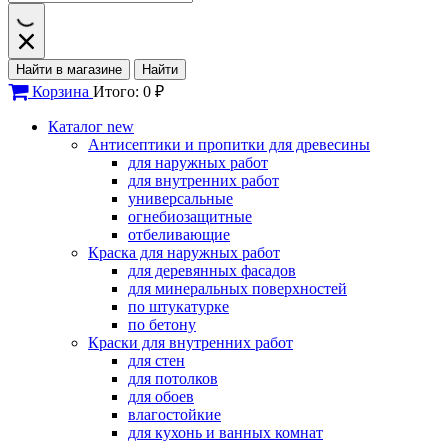
Найти в магазине
Найти
Корзина
Итого: 0 ₽
Каталог
new
Антисептики и пропитки для древесины
для наружных работ
для внутренних работ
универсальные
огнебиозащитные
отбеливающие
Краска для наружных работ
для деревянных фасадов
для минеральных поверхностей
по штукатурке
по бетону
Краски для внутренних работ
для стен
для потолков
для обоев
влагостойкие
для кухонь и ванных комнат