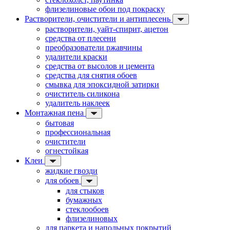
флизелиновые обои под покраску
Растворители, очистители и антиплесень
растворители, уайт-спирит, ацетон
средства от плесени
преобразователи ржавчины
удалители краски
средства от высолов и цемента
средства для снятия обоев
смывка для эпоксидной затирки
очиститель силикона
удалитель наклеек
Монтажная пена
бытовая
профессиональная
очистители
огнестойкая
Клеи
жидкие гвозди
для обоев
для стыков
бумажных
стеклообоев
флизелиновых
для паркета и напольных покрытий