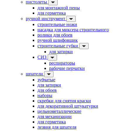
пистолеты
для монтажной пены
для герметика
ручной инструмент
строительные ножи
насадка для миксера строительного
ролики для обоев
ручной шлифовщик
строительные губки
для затирки
СИЗ
респираторы
рабочие перчатки
шпатели
зубчатые
для затирки
для обоев
наборы
скребки для снятия краски
для декоративной штукатурки
цельнометаллические
для механизации
для герметика
лезвия для шпателя