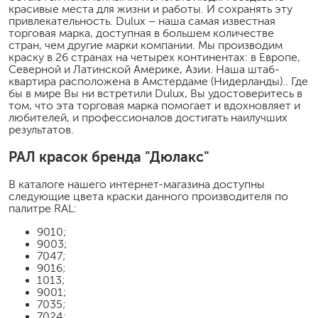
красивые места для жизни и работы. И сохранять эту
привлекательность. Dulux – наша самая известная
торговая марка, доступная в большем количестве
стран, чем другие марки компании. Мы производим
краску в 26 странах на четырех континентах: в Европе,
Северной и Латинской Америке, Азии. Наша штаб-
квартира расположена в Амстердаме (Нидерланды).. Где
бы в мире Вы ни встретили Dulux, Вы удостоверитесь в
том, что эта торговая марка помогает и вдохновляет и
любителей, и профессионалов достигать наилучших
результатов.
РАЛ красок бренда "Дюлакс"
В каталоге нашего интернет-магазина доступны
следующие цвета краски данного производителя по
палитре RAL:
9010;
9003;
7047;
9016;
1013;
9001;
7035;
7024;