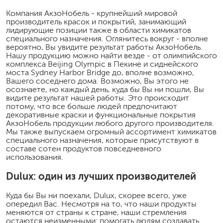
Компания АкзоНобель - крупнейший мировой
производитель красок и покрытий, занимающий
лидирующие позиции также в области химикатов
специального назначения. Оглянитесь вокруг - вполне
вероятно, Вы увидите результат работы АкзоНобель.
Нашу продукцию можно найти везде - от олимпийского
комплекса Beijing Olympic в Пекине и сиднейского
моста Sydney Harbor Bridge до, вполне возможно,
Вашего соседнего дома. Возможно, Вы этого не
осознаете, но каждый день, куда бы Вы ни пошли, Вы
видите результат нашей работы. Это происходит
потому, что все больше людей предпочитают
декоративные краски и функциональные покрытия
АкзоНобель продукции любого другого производителя.
Мы также выпускаем огромный ассортимент химикатов
специального назначения, которые присутствуют в
составе сотен продуктов повседневного
использования.
Dulux: один из лучших производителей
Куда бы Вы ни поехали, Dulux, скорее всего, уже
опередил Вас. Несмотря на то, что наши продукты
меняются от страны к стране, наши стремления
остаются неизменными: помогать людям создавать