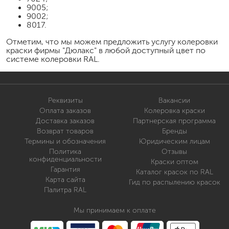
9005;
9002;
8017.
Отметим, что мы можем предложить услугу колеровки
краски фирмы "Дюлакс" в любой доступный цвет по
системе колеровки RAL.
Реквизиты
Вакансии
Оплата заказов
Колеровка краски
Доставка заказов
Партнерская программа
Возврат товаров
Бренды
Термины и обозначения
Юридическим лицам
Политика
Отзывы
конфиденциальности
Краски оптом
Гарантия
Каталог красок по RAL
Карта сайта
Гид по распылению красок
Палитра RAL
Мы принимаем к оплате