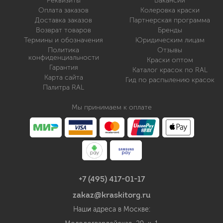
Реквизиты
Вакансии
Оплата заказов
Колеровка краски
Доставка заказов
Партнерская программа
Возврат товаров
Бренды
Термины и обозначения
Юридическим лицам
Политика
Отзывы
конфиденциальности
Краски оптом
Гарантия
Каталог красок по RAL
Карта сайта
Гид по распылению красок
Палитра RAL
Мы принимаем к оплате
+7 (495) 417-01-17
zakaz@kraskitorg.ru
Наши адреса в Москве: