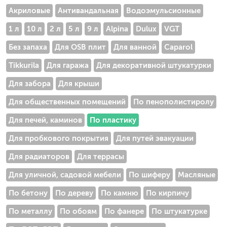
Акриловые
Антивандальная
Водоэмульсионные
1 л
10 л
2 л
5 л
9 л
Alpina
Dulux
VGT
Без запаха
Для OSB плит
Для ванной
Caparol
Tikkurila
Для гаража
Для декоративной штукатурки
Для забора
Для крыши
Для общественных помещений
По пенополистиролу
Для печей, каминов
По пластику
Для пробкового покрытия
Для путей эвакуации
Для радиаторов
Для террасы
Для уличной, садовой мебели
По шиферу
Масляные
По бетону
По дереву
По камню
По кирпичу
По металлу
По обоям
По фанере
По штукатурке