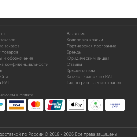
иты
Вакансии
заказов
Колеровка краски
а заказов
Партнерская программа
т товаров
Бренды
ы и обозначения
Юридическим лицам
ка конфиденциальности
Отзывы
я
Краски оптом
айта
Каталог красок по RAL
а RAL
Гид по распылению красок
нимаем к оплате
 доставкой по России © 2018 - 2026 Все права защищены