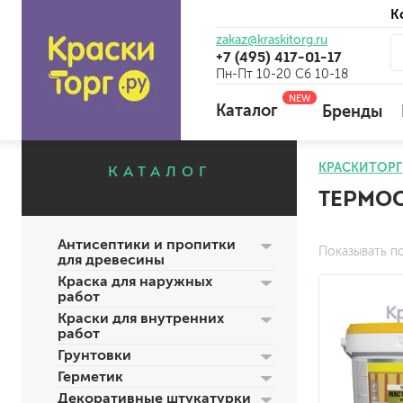
К
zakaz@kraskitorg.ru
+7 (495) 417-01-17
Пн-Пт 10-20 Сб 10-18
NEW
Каталог
Бренды
КРАСКИТОРГ
КАТАЛОГ
ТЕРМО
для наружных работ
для внутренних работ
Антисептики и пропитки
универсальные
Показывать п
для древесины
огнебиозащитные
Краска для наружных
отбеливающие
работ
Краски для внутренних
работ
Грунтовки
универсальные
Герметик
бетоноконтакт и для сл
Декоративные штукатурки
для древесины