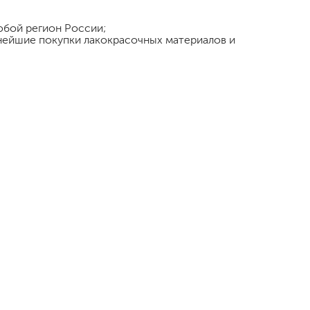
любой регион России;
ьнейшие покупки лакокрасочных материалов и
малярный флизелин
стеклообои под покраску
стеклохолст, паутинка
флизелиновые обои под покраску