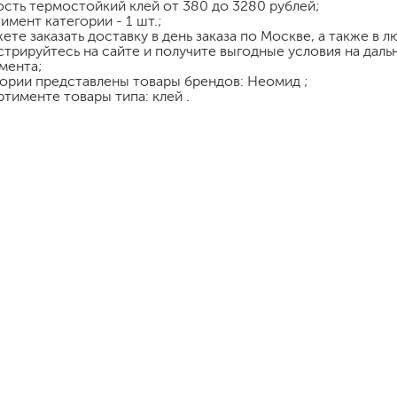
ость
термостойкий клей
от 380 до 3280 рублей;
шпатели
имент категории - 1 шт.;
ете заказать доставку в день заказа по Москве, а также в 
кельмы
стрируйтесь на сайте и получите выгодные условия на дал
ленты
мента;
укрывные материалы
гории представлены товары брендов: Неомид ;
ртименте товары типа: клей .
абразивы
электроинструмент
аккумуляторный инструмент
готовые
для дерева
сухие
ки