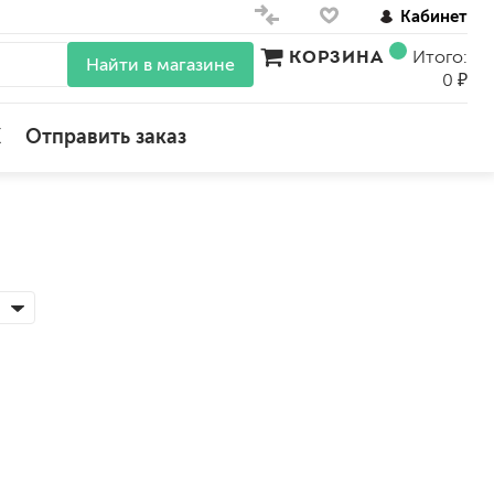
Кабинет
КОРЗИНА
Итого:
Найти в магазине
0 ₽
X
Отправить заказ
для стен
для потолков
для обоев
влагостойкие
для кухонь и ванных комнат
колера, красители
моющиеся
краски для декора, патина
ные
мокрый шелк
е)
венецианские (эффект мрамора)