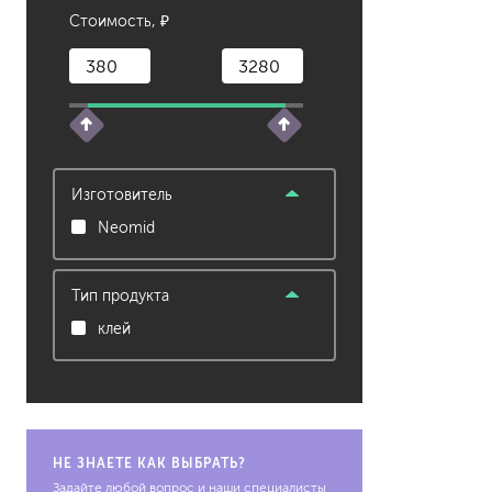
Стоимость, ₽
растворители, уайт-спир
средства от плесени
преобразователи ржавчи
удалители краски
средства от высолов и 
средства для снятия обо
Изготовитель
смывка для эпоксидной 
Neomid
очиститель силикона
удалитель наклеек
Тип продукта
гидроизоляция
клей
затирка для плитки
Клей для плитки
наливные полы, ровните
смеси для монтажа тепл
добавки в растворы
НЕ ЗНАЕТЕ КАК ВЫБРАТЬ?
штукатурки
Задайте любой вопрос и наши специалисты