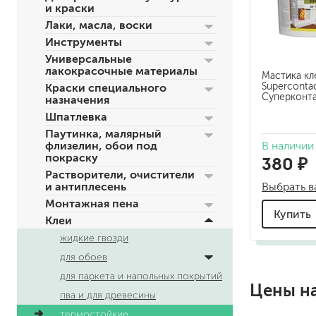
и краски
по металлу
Лаки, масла, воски
антикорозийные
Инструменты
под декоративные штука
Универсальные
для гипсокартона
лакокрасочные материалы
Мастика к
под штукатурку
Superconta
Краски специального
Суперконт
назначения
Шпатлевка
Паутинка, малярный
В наличии
флизелин, обои под
покраску
380 ₽
Растворители, очистители
Выбрать в
и антиплесень
для паркета и деревянно
Монтажная пена
Купить
для стен, потолков
Клеи
для мебели
жидкие гвозди
яхтные
для обоев
для бани и сауны
для паркета и напольных покрытий
для бетона и камня
Цены н
пва и для древесины
масла для внутренних ра
масла для террас и нару
термостойкие