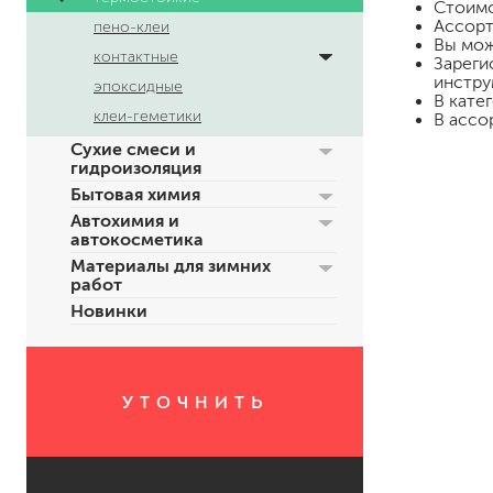
Стоим
Ассорт
пено-клеи
Вы мож
контактные
Зареги
инстру
эпоксидные
В кате
клеи-геметики
В ассо
Сухие смеси и
гидроизоляция
Бытовая химия
Автохимия и
для пола
автокосметика
для радиаторов, батарей
Материалы для зимних
работ
для мебели
Новинки
маркерные
грифельные
магнитные
пожаробезопасные крас
УТОЧНИТЬ
для дверей
для окон
для ванны и бассейна