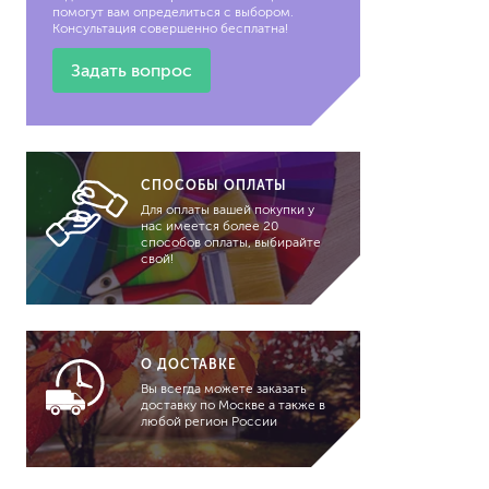
гидропломбы
помогут вам определиться с выбором.
Консультация совершенно бесплатна!
Задать вопрос
краски для штукатурки
CПОСОБЫ ОПЛАТЫ
Для оплаты вашей покупки у
эмали для металла
нас имеется более 20
грунтовки
способов оплаты, выбирайте
свой!
пропитки для древесины
противогололедный реа
пены и клеи
О ДОСТАВКЕ
Вы всегда можете заказать
доставку по Москве а также в
любой регион России