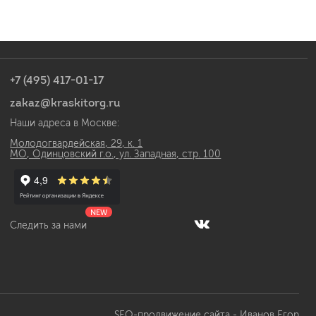
+7 (495) 417-01-17
zakaz@kraskitorg.ru
Наши адреса в Москве:
Молодогвардейская, 29, к. 1
МО, Одинцовский г.о., ул. Западная, стр. 100
NEW
Следить за нами
SEO-продвижение сайта -
Иванов Егор