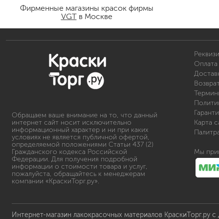
Фирменные магазины красок фирмы
VGT
в Москве
Реквиз
Оплата 
Доставк
Возвра
Термин
Полити
Гаранти
Обращаем ваше внимание на то, что данный
интернет сайт носит исключительно
Карта с
информационный характер и ни при каких
Палитр
условиях не является публичной офертой,
определяемой положениями Статьи 437 (2)
Гражданского кодекса Российской
Мы при
Федерации. Для получения подробной
информации о стоимости товара и услуг,
пожалуйста, обращайтесь к менеджерам
компании «КраскиТорг.ру».
Интернет-магазин лакокрасочных материалов КраскиТорг.ру с