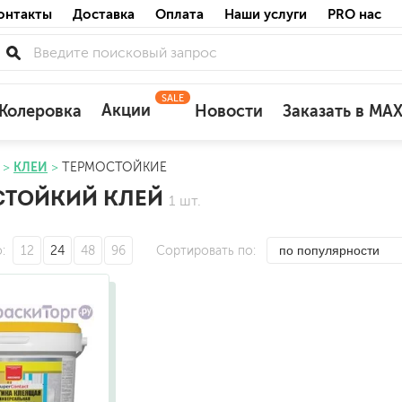
онтакты
Доставка
Оплата
Наши услуги
PRO нас
SALE
Акции
Колеровка
Новости
Заказать в MA
КЛЕИ
ТЕРМОСТОЙКИЕ
для деревянных фасадов
СТОЙКИЙ КЛЕЙ
1 шт.
для минеральных поверхностей
по штукатурке
по бетону
о
12
24
48
96
Сортировать по
акриловые
ожных поверхностей
силиконовые универсальные, нейтраль
силиконовые санитарные (антигрибковы