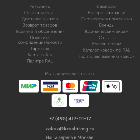
Реквизиты
Вакансии
Оплата заказов
Колеровка краски
Доставка заказов
Партнерская программа
Возврат товаров
Бренды
Термины и обозначения
Юридическим лицам
Политика
Отзывы
конфиденциальности
Краски оптом
Гарантия
Каталог красок по RAL
Карта сайта
Гид по распылению красок
Палитра RAL
Мы принимаем к оплате
+7 (495) 417-01-17
zakaz@kraskitorg.ru
Наши адреса в Москве: