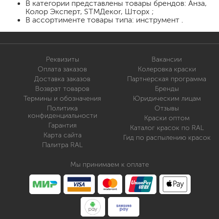
В категории представлены товары брендов: Анза,
Колор Эксперт, STMДекor, Шторх ;
В ассортименте товары типа: инструмент .
Реквизиты
Вакансии
Оплата заказов
Колеровка краски
Доставка заказов
Партнерская программа
Возврат товаров
Бренды
Термины и обозначения
Юридическим лицам
Политика
Отзывы
конфиденциальности
Краски оптом
Гарантия
Каталог красок по RAL
Карта сайта
Гид по распылению красок
Палитра RAL
Мы принимаем к оплате