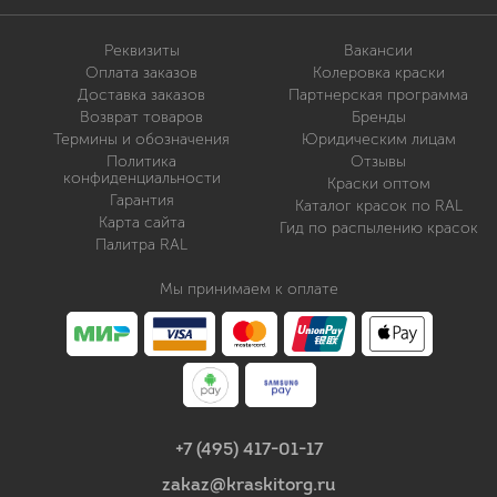
Реквизиты
Вакансии
Оплата заказов
Колеровка краски
Доставка заказов
Партнерская программа
Возврат товаров
Бренды
Термины и обозначения
Юридическим лицам
Политика
Отзывы
конфиденциальности
Краски оптом
Гарантия
Каталог красок по RAL
Карта сайта
Гид по распылению красок
Палитра RAL
Мы принимаем к оплате
+7 (495) 417-01-17
zakaz@kraskitorg.ru