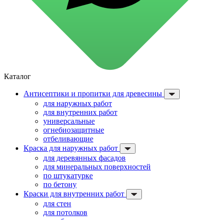
для стекол и зеркал
для ароматизации и нейтрализации запахов
для мытья посуды
для стирки и ухода за тканями
для ковров и текстильных изделий
специализированные чистящие средства
универсальные чистящие средства
дезинфицирующие средства
Каталог
Автохимия и автокосметика
автоэмали
Антисептики и пропитки для древесины
аэрозольные смазки
для наружных работ
полироли для пластика
для внутренних работ
очистители салона
универсальные
очистители двигателя
огнебиозащитные
очистители тормозов
Материалы для зимних работ
отбеливающие
краски для штукатурки
Краска для наружных работ
эмали для металла
для деревянных фасадов
грунтовки
для минеральных поверхностей
пропитки для древесины
по штукатурке
противогололедный реагент
по бетону
пены и клеи
Краски для внутренних работ
Новинки
для стен
для потолков