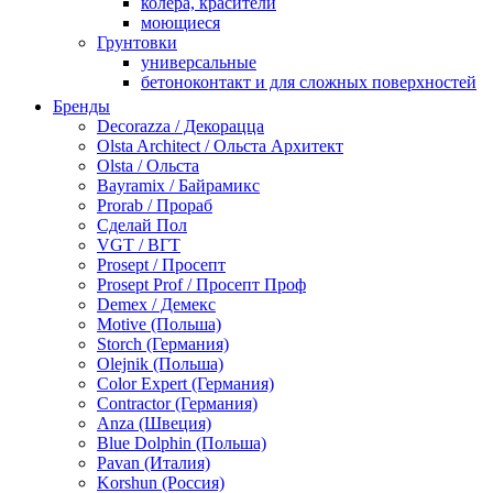
колера, красители
моющиеся
Грунтовки
универсальные
бетоноконтакт и для сложных поверхностей
для древесины
Бренды
по металлу
Decorazza / Декорацца
антикорозийные
Olsta Architect / Ольста Архитект
под декоративные штукатурки
Olsta / Ольста
для гипсокартона
Bayramix / Байрамикс
под штукатурку
Prorab / Прораб
Герметик
Сделай Пол
акриловые
VGT / ВГТ
силиконовые универсальные, нейтральные
Prosept / Просепт
силиконовые санитарные (антигрибковые)
Prosept Prof / Просепт Проф
шовные для срубов
Demex / Демекс
для кровли
Motive (Польша)
для каминов
Storch (Германия)
полиуретановые
Olejnik (Польша)
Декоративные штукатурки и краски
Color Expert (Германия)
краски для декора, патина
Contractor (Германия)
мокрый шелк
Anza (Швеция)
венецианские (эффект мрамора)
Blue Dolphin (Польша)
песок (эффект песчаных вихрей)
Pavan (Италия)
декоративная шпаклевка
Korshun (Россия)