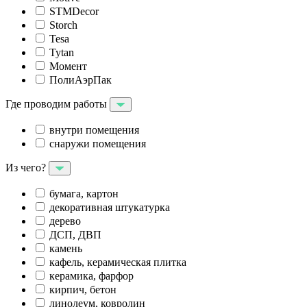
STMDecor
Storch
Tesa
Tytan
Момент
ПолиАэрПак
Где проводим работы
внутри помещения
снаружи помещения
Из чего?
бумага, картон
декоративная штукатурка
дерево
ДСП, ДВП
камень
кафель, керамическая плитка
керамика, фарфор
кирпич, бетон
линолеум, ковролин