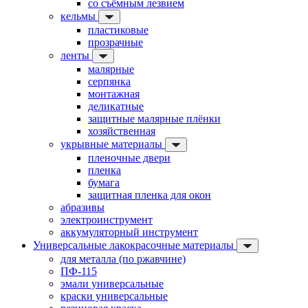
со съёмным лезвием
кельмы
пластиковые
прозрачные
ленты
малярные
серпянка
монтажная
деликатные
защитные малярные плёнки
хозяйственная
укрывные материалы
пленочные двери
пленка
бумага
защитная пленка для окон
абразивы
электроинструмент
аккумуляторный инструмент
Универсальные лакокрасочные материалы
для металла (по ржавчине)
ПФ-115
эмали универсальные
краски универсальные