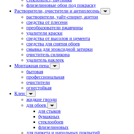
флизелиновые обои под покраску
Растворители, очистители и антиплесень
растворители, уайт-спирит, ацетон
средства от плесени
преобразователи ржавчины
удалители краски
средства от высолов и цемента
средства для снятия обоев
смывка для эпоксидной затирки
очиститель силикона
удалитель наклеек
Монтажная пена
бытовая
профессиональная
очистители
огнестойкая
Клеи
жидкие гвозди
для обоев
для стыков
бумажных
стеклообоев
флизелиновых
для паркета и напольных покрытий