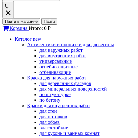
Найти в магазине
Найти
Корзина
Итого: 0 ₽
Каталог
new
Антисептики и пропитки для древесины
для наружных работ
для внутренних работ
универсальные
огнебиозащитные
отбеливающие
Краска для наружных работ
для деревянных фасадов
для минеральных поверхностей
по штукатурке
по бетону
Краски для внутренних работ
для стен
для потолков
для обоев
влагостойкие
для кухонь и ванных комнат