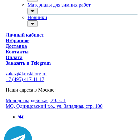
для ванны и бассейна
Quelyd / Келид
Материалы для зимних работ
Шпатлевка
Wellton Oscar / Веллтон Оскар
готовые
Premium House / Премиум Хаус
Новинки
для дерева
DEC / ДЭК
сухие
Deltaroll / Дельтарол
Паутинка, малярный флизелин, обои под покраску
Акор
Личный кабинет
малярный флизелин
НижегородХимПром
Избранное
стеклообои под покраску
НовоХим
Доставка
стеклохолст, паутинка
MasterGood / МастерГуд
Контакты
флизелиновые обои под покраску
Kerakoll / Керакол
Оплата
Растворители, очистители и антиплесень
Litokol / Литокол
Заказать в Telegram
растворители, уайт-спирит, ацетон
KeraBellezza / Керабелецца
средства от плесени
Kesto / Кесто
zakaz@kraskitorg.ru
преобразователи ржавчины
Ceresit / Церезит
+7 (495) 417-11-17
удалители краски
ProfiLux /Профилюкс
средства от высолов и цемента
Ferrum Lab / Феррум Лаб
Наши адреса в Москве:
средства для снятия обоев
Faktor / Фактор
смывка для эпоксидной затирки
Brite / Брайт
Молодогвардейская, 29, к. 1
очиститель силикона
Dusberg / Дусберг
МО, Одинцовский г.о., ул. Западная, стр. 100
удалитель наклеек
Bioteks / Биотекс
Монтажная пена
Hauser / Хаусер
бытовая
Soudal / Соудал
профессиональная
Главный Технолог
очистители
Новбытхим
огнестойкая
Empils / Эмпилс