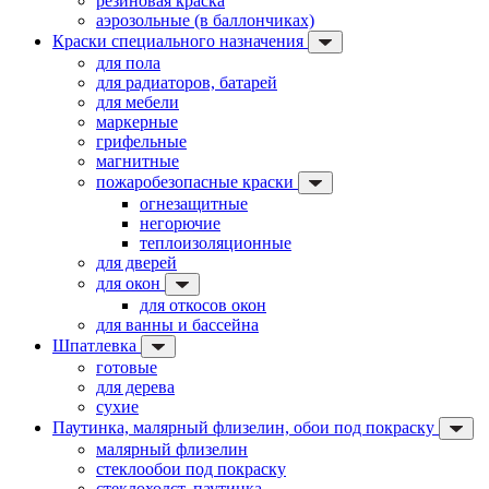
резиновая краска
аэрозольные (в баллончиках)
Краски специального назначения
для пола
для радиаторов, батарей
для мебели
маркерные
грифельные
магнитные
пожаробезопасные краски
огнезащитные
негорючие
теплоизоляционные
для дверей
для окон
для откосов окон
для ванны и бассейна
Шпатлевка
готовые
для дерева
сухие
Паутинка, малярный флизелин, обои под покраску
малярный флизелин
стеклообои под покраску
стеклохолст, паутинка