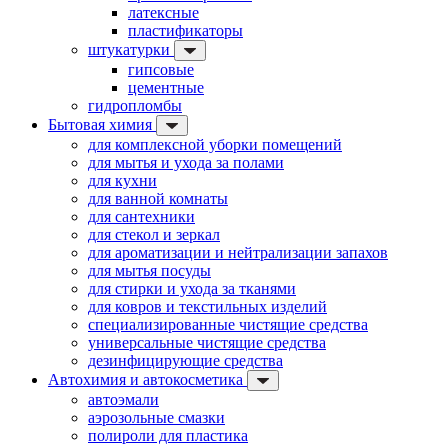
латексные
пластификаторы
штукатурки
гипсовые
цементные
гидропломбы
Бытовая химия
для комплексной уборки помещений
для мытья и ухода за полами
для кухни
для ванной комнаты
для сантехники
для стекол и зеркал
для ароматизации и нейтрализации запахов
для мытья посуды
для стирки и ухода за тканями
для ковров и текстильных изделий
специализированные чистящие средства
универсальные чистящие средства
дезинфицирующие средства
Автохимия и автокосметика
автоэмали
аэрозольные смазки
полироли для пластика