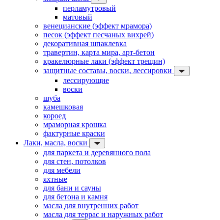
перламутровый
матовый
венецианские (эффект мрамора)
песок (эффект песчаных вихрей)
декоративная шпаклевка
травертин, карта мира, арт-бетон
кракелюрные лаки (эффект трещин)
защитные составы, воски, лессировки
лессирующие
воски
шуба
камешковая
короед
мраморная крошка
фактурные краски
Лаки, масла, воски
для паркета и деревянного пола
для стен, потолков
для мебели
яхтные
для бани и сауны
для бетона и камня
масла для внутренних работ
масла для террас и наружных работ