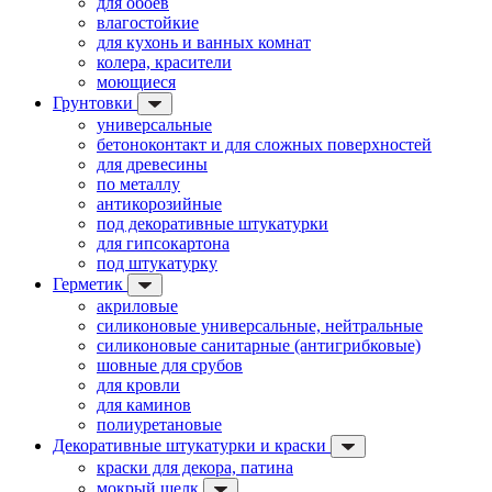
для обоев
влагостойкие
для кухонь и ванных комнат
колера, красители
моющиеся
Грунтовки
универсальные
бетоноконтакт и для сложных поверхностей
для древесины
по металлу
антикорозийные
под декоративные штукатурки
для гипсокартона
под штукатурку
Герметик
акриловые
силиконовые универсальные, нейтральные
силиконовые санитарные (антигрибковые)
шовные для срубов
для кровли
для каминов
полиуретановые
Декоративные штукатурки и краски
краски для декора, патина
мокрый шелк