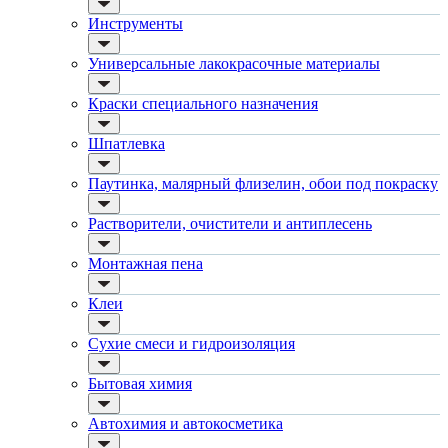
ручной инструмент
Eurotex / Евротекс
Инструменты
шпатели
Dali-Decor / Дали-Декор
кельмы
Dali / Дали
ленты
Универсальные лакокрасочные материалы
ЭкоДом
укрывные материалы
Neomid / Неомид
абразивы
Момент
Краски специального назначения
электроинструмент
Metylan / Метилан
аккумуляторный инструмент
Макрофлекс
Шпатлевка
Универсальные лакокрасочные материалы
Dufa / Дюфа
для металла (по ржавчине)
Tangit / Тангит
Паутинка, малярный флизелин, обои под покраску
ПФ-115
Pinotex / Пинотекс
эмали универсальные
Omnitex / Омнитекс
краски универсальные
Растворители, очистители и антиплесень
Hammerite / Хаммерайт
резиновая краска
Topgrade
аэрозольные (в баллончиках)
Tytan Professional / Титан
Монтажная пена
Краски специального назначения
Finncolor / Финнколор
для пола
Linnimax / Линнимакс
Клеи
для радиаторов, батарей
Marshall / Маршал
для мебели
Текс
Сухие смеси и гидроизоляция
маркерные
Ярославские Краски
грифельные
Faktura / Фактура
Бытовая химия
магнитные
Alpa / Альпа
пожаробезопасные краски
Terraco / Террако
для дверей
Автохимия и автокосметика
Danogips / Даногипс
для окон
Bostik / Бостик