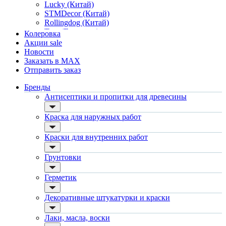
травертин, карта мира, арт-бетон
Lucky (Китай)
кракелюрные лаки (эффект трещин)
STMDecor (Китай)
защитные составы, воски, лессировки
Rollingdog (Китай)
шуба
Tesa (Германия)
Колеровка
камешковая
Boldrini (Италия)
Акции
sale
короед
Delko Tools (Австралия)
Новости
мраморная крошка
Strait-Flex (США)
Заказать в MAX
фактурные краски
DeWalt (США)
Отправить заказ
Лаки, масла, воски
Sheetrock
для паркета и деревянного пола
Goldblatt
Бренды
для стен, потолков
Faust (Китай)
Антисептики и пропитки для древесины
для мебели
Makler (Китай)
яхтные
FIT
Краска для наружных работ
для бани и сауны
Master Color (Китай)
для бетона и камня
TecMaster
Краски для внутренних работ
масла для внутренних работ
Wagner / Вагнер
масла для террас и наружных работ
Level 5 / Левел 5
Инструменты
Грунтовки
Vincent Decor / Винсент Декор
валики
Vincent / Винсент
малярные ванночки
Dulux / Дюлакс
Герметик
для декоративной штукатурки
Luxium
кисти
Tikkurila / Tikkivala
Декоративные штукатурки и краски
щетка металлическая
Рогнеда
краскораспылители
Акватекс
Лаки, масла, воски
пистолеты
Woodmaster / Вудмастер