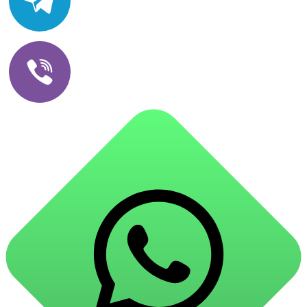
Клеи
Bautex / Баутекс
жидкие гвозди
Monarca / Монарка
для обоев
Quilosa / Кулоса
для паркета и напольных покрытий
Arlok
пва и для древесины
Empils AvantGarde
термостойкие
Profiwood / Профивуд
пено-клеи
Грида
контактные
Ореол
эпоксидные
Westex / Вестекс
клеи-геметики
Masterline
Сухие смеси и гидроизоляция
гидроизоляция
затирка для плитки
Клей для плитки
наливные полы, ровнители
смеси для монтажа теплоизоляции
добавки в растворы
штукатурки
гидропломбы
Бытовая химия
для комплексной уборки помещений
для мытья и ухода за полами
для кухни
для ванной комнаты
для сантехники