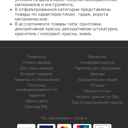
материалов и инструмента;
В отфильтрованной категории представлены
товары по характеристикам : гараж, ворота
металлические;
В ассортименте товары типа: грунтовка,
декоративная краска, декоративная штукатурка,
краситель / колорант, краска, эмаль .
Реквизиты
Вакансии
Оплата заказов
Колеровка краски
Доставка заказов
Партнерская программа
Возврат товаров
Бренды
Термины и обозначения
Юридическим лицам
Политика
Отзывы
конфиденциальности
Краски оптом
Гарантия
Каталог красок по RAL
Карта сайта
Гид по распылению красок
Палитра RAL
Мы принимаем к оплате