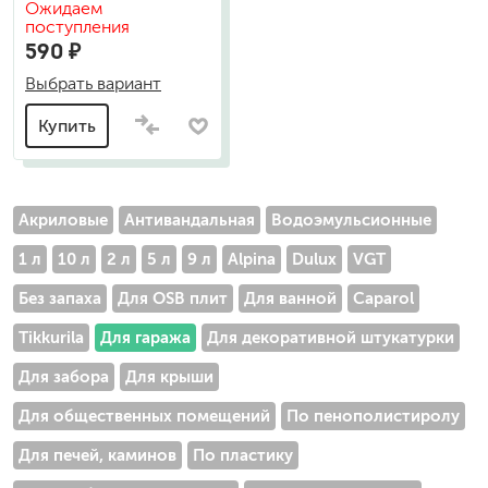
Ожидаем
поступления
590 ₽
Выбрать вариант
Купить
Акриловые
Антивандальная
Водоэмульсионные
1 л
10 л
2 л
5 л
9 л
Alpina
Dulux
VGT
Без запаха
Для OSB плит
Для ванной
Caparol
Tikkurila
Для гаража
Для декоративной штукатурки
Для забора
Для крыши
Для общественных помещений
По пенополистиролу
Для печей, каминов
По пластику