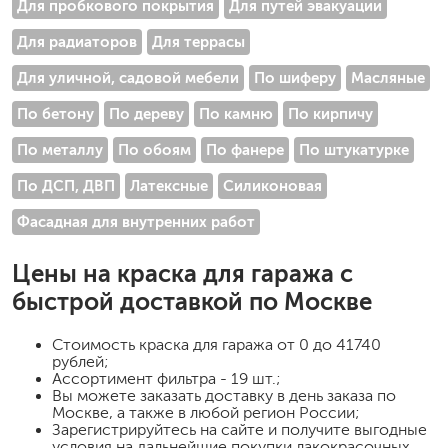
Для пробкового покрытия
Для путей эвакуации
Для радиаторов
Для террасы
Для уличной, садовой мебели
По шиферу
Масляные
По бетону
По дереву
По камню
По кирпичу
По металлу
По обоям
По фанере
По штукатурке
По ДСП, ДВП
Латексные
Силиконовая
Фасадная для внутренних работ
Цены на
краска для гаража
с
быстрой доставкой по Москве
Стоимость
краска для гаража
от 0 до 41740
рублей;
Ассортимент фильтра - 19 шт.;
Вы можете заказать доставку в день заказа по
Москве, а также в любой регион России;
Зарегистрируйтесь на сайте и получите выгодные
условия на дальнейшие покупки лакокрасочных