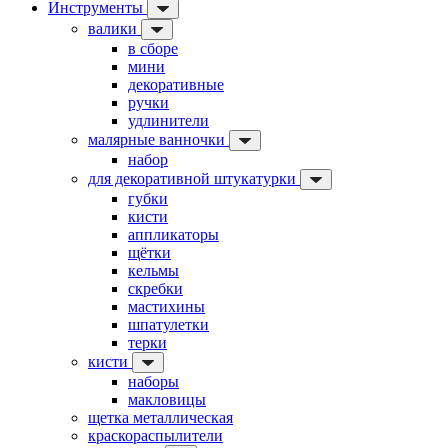
Инструменты
валики
в сборе
мини
декоративные
ручки
удлинители
малярные ванночки
набор
для декоративной штукатурки
губки
кисти
аппликаторы
щётки
кельмы
скребки
мастихины
шпатулетки
терки
кисти
наборы
макловицы
щетка металлическая
краскораспылители