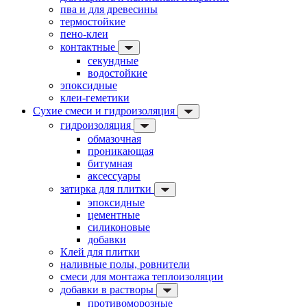
пва и для древесины
термостойкие
пено-клеи
контактные
секундные
водостойкие
эпоксидные
клеи-геметики
Сухие смеси и гидроизоляция
гидроизоляция
обмазочная
проникающая
битумная
аксессуары
затирка для плитки
эпоксидные
цементные
силиконовые
добавки
Клей для плитки
наливные полы, ровнители
смеси для монтажа теплоизоляции
добавки в растворы
противоморозные