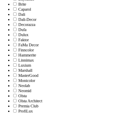
Brite
Caparol
Dali
Dali-Decor
Decorazza
Dufa
Dulux
Faktor
FaMa Decor
Finncolor
Hammerite
Linnimax
Luxium
Marshall
MasterGood
Monicolor
Neolab
Neomid
Olsta
Olsta Architect
Premia Club
ProfiLux