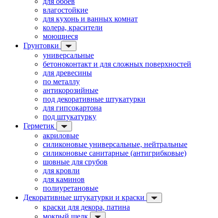
для обоев
влагостойкие
для кухонь и ванных комнат
колера, красители
моющиеся
Грунтовки
универсальные
бетоноконтакт и для сложных поверхностей
для древесины
по металлу
антикорозийные
под декоративные штукатурки
для гипсокартона
под штукатурку
Герметик
акриловые
силиконовые универсальные, нейтральные
силиконовые санитарные (антигрибковые)
шовные для срубов
для кровли
для каминов
полиуретановые
Декоративные штукатурки и краски
краски для декора, патина
мокрый шелк