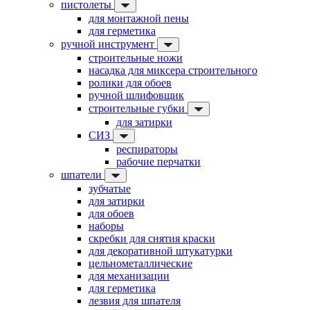
пистолеты
для монтажной пены
для герметика
ручной инструмент
строительные ножи
насадка для миксера строительного
ролики для обоев
ручной шлифовщик
строительные губки
для затирки
СИЗ
респираторы
рабочие перчатки
шпатели
зубчатые
для затирки
для обоев
наборы
скребки для снятия краски
для декоративной штукатурки
цельнометаллические
для механизации
для герметика
лезвия для шпателя