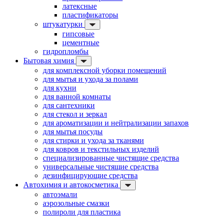
латексные
пластификаторы
штукатурки
гипсовые
цементные
гидропломбы
Бытовая химия
для комплексной уборки помещений
для мытья и ухода за полами
для кухни
для ванной комнаты
для сантехники
для стекол и зеркал
для ароматизации и нейтрализации запахов
для мытья посуды
для стирки и ухода за тканями
для ковров и текстильных изделий
специализированные чистящие средства
универсальные чистящие средства
дезинфицирующие средства
Автохимия и автокосметика
автоэмали
аэрозольные смазки
полироли для пластика