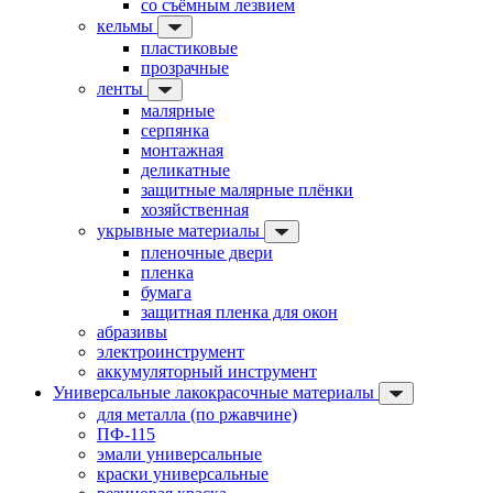
со съёмным лезвием
кельмы
пластиковые
прозрачные
ленты
малярные
серпянка
монтажная
деликатные
защитные малярные плёнки
хозяйственная
укрывные материалы
пленочные двери
пленка
бумага
защитная пленка для окон
абразивы
электроинструмент
аккумуляторный инструмент
Универсальные лакокрасочные материалы
для металла (по ржавчине)
ПФ-115
эмали универсальные
краски универсальные