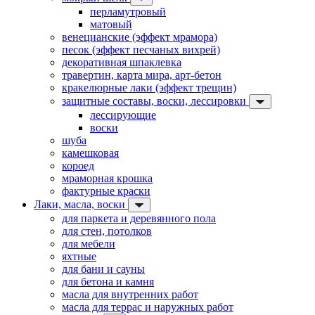
перламутровый
матовый
венецианские (эффект мрамора)
песок (эффект песчаных вихрей)
декоративная шпаклевка
травертин, карта мира, арт-бетон
кракелюрные лаки (эффект трещин)
защитные составы, воски, лессировки
лессирующие
воски
шуба
камешковая
короед
мраморная крошка
фактурные краски
Лаки, масла, воски
для паркета и деревянного пола
для стен, потолков
для мебели
яхтные
для бани и сауны
для бетона и камня
масла для внутренних работ
масла для террас и наружных работ