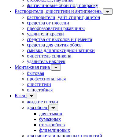
флизелиновые обои под покраску
Растворители, очистители и антиплесень
растворители, уайт-спирит, ацетон
средства от плесени
преобразователи ржавчины
удалители краски
средства от высолов и цемента
средства для снятия обоев
смывка для эпоксидной затирки
очиститель силикона
удалитель наклеек
Монтажная пена
бытовая
профессиональная
очистители
огнестойкая
Клеи
жидкие гвозди
для обоев
для стыков
бумажных
стеклообоев
флизелиновых
для паркета и напольных покрытий