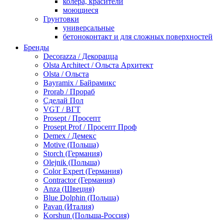
колера, красители
моющиеся
Грунтовки
универсальные
бетоноконтакт и для сложных поверхностей
для древесины
Бренды
по металлу
Decorazza / Декорацца
антикорозийные
Olsta Architect / Ольста Архитект
под декоративные штукатурки
Olsta / Ольста
для гипсокартона
Bayramix / Байрамикс
под штукатурку
Prorab / Прораб
Герметик
Сделай Пол
акриловые
VGT / ВГТ
силиконовые универсальные, нейтральные
Prosept / Просепт
силиконовые санитарные (антигрибковые)
Prosept Prof / Просепт Проф
шовные для срубов
Demex / Демекс
для кровли
Motive (Польша)
для каминов
Storch (Германия)
полиуретановые
Olejnik (Польша)
Декоративные штукатурки и краски
Color Expert (Германия)
краски для декора, патина
Contractor (Германия)
мокрый шелк
Anza (Швеция)
венецианские (эффект мрамора)
Blue Dolphin (Польша)
песок (эффект песчаных вихрей)
Pavan (Италия)
декоративная шпаклевка
Korshun (Польша-Россия)