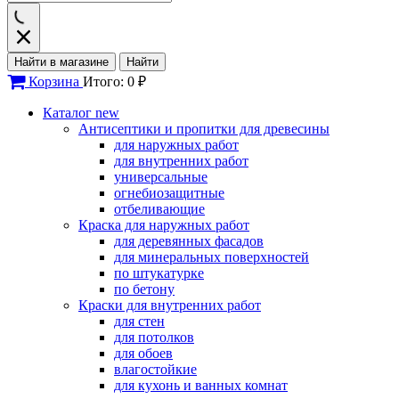
Найти в магазине
Найти
Корзина
Итого: 0 ₽
Каталог
new
Антисептики и пропитки для древесины
для наружных работ
для внутренних работ
универсальные
огнебиозащитные
отбеливающие
Краска для наружных работ
для деревянных фасадов
для минеральных поверхностей
по штукатурке
по бетону
Краски для внутренних работ
для стен
для потолков
для обоев
влагостойкие
для кухонь и ванных комнат