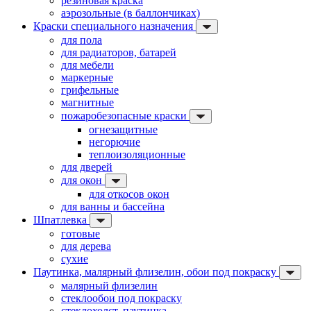
резиновая краска
аэрозольные (в баллончиках)
Краски специального назначения
для пола
для радиаторов, батарей
для мебели
маркерные
грифельные
магнитные
пожаробезопасные краски
огнезащитные
негорючие
теплоизоляционные
для дверей
для окон
для откосов окон
для ванны и бассейна
Шпатлевка
готовые
для дерева
сухие
Паутинка, малярный флизелин, обои под покраску
малярный флизелин
стеклообои под покраску
стеклохолст, паутинка