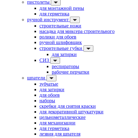
пистолеты
для монтажной пены
для герметика
ручной инструмент
строительные ножи
насадка для миксера строительного
ролики для обоев
ручной шлифовщик
строительные губки
для затирки
СИЗ
респираторы
рабочие перчатки
шпатели
зубчатые
для затирки
для обоев
наборы
скребки для снятия краски
для декоративной штукатурки
цельнометаллические
для механизации
для герметика
лезвия для шпателя