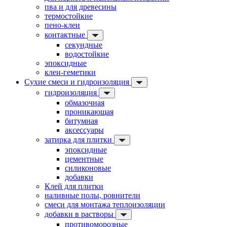
пва и для древесины
термостойкие
пено-клеи
контактные
секундные
водостойкие
эпоксидные
клеи-геметики
Сухие смеси и гидроизоляция
гидроизоляция
обмазочная
проникающая
битумная
аксессуары
затирка для плитки
эпоксидные
цементные
силиконовые
добавки
Клей для плитки
наливные полы, ровнители
смеси для монтажа теплоизоляции
добавки в растворы
противоморозные