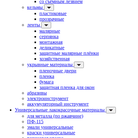
со съёмным лезвием
кельмы
пластиковые
прозрачные
ленты
малярные
серпянка
монтажная
деликатные
защитные малярные плёнки
хозяйственная
укрывные материалы
пленочные двери
пленка
бумага
защитная пленка для окон
абразивы
электроинструмент
аккумуляторный инструмент
Универсальные лакокрасочные материалы
для металла (по ржавчине)
ПФ-115
эмали универсальные
краски универсальные