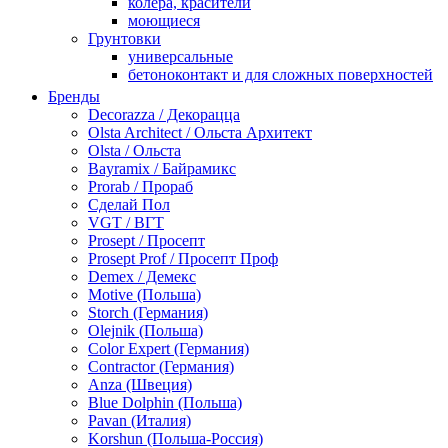
колера, красители
моющиеся
Грунтовки
универсальные
бетоноконтакт и для сложных поверхностей
для древесины
Бренды
по металлу
Decorazza / Декорацца
антикорозийные
Olsta Architect / Ольста Архитект
под декоративные штукатурки
Olsta / Ольста
для гипсокартона
Bayramix / Байрамикс
под штукатурку
Prorab / Прораб
Герметик
Сделай Пол
акриловые
VGT / ВГТ
силиконовые универсальные, нейтральные
Prosept / Просепт
силиконовые санитарные (антигрибковые)
Prosept Prof / Просепт Проф
шовные для срубов
Demex / Демекс
для кровли
Motive (Польша)
для каминов
Storch (Германия)
полиуретановые
Olejnik (Польша)
Декоративные штукатурки и краски
Color Expert (Германия)
краски для декора, патина
Contractor (Германия)
мокрый шелк
Anza (Швеция)
венецианские (эффект мрамора)
Blue Dolphin (Польша)
песок (эффект песчаных вихрей)
Pavan (Италия)
декоративная шпаклевка
Korshun (Польша-Россия)