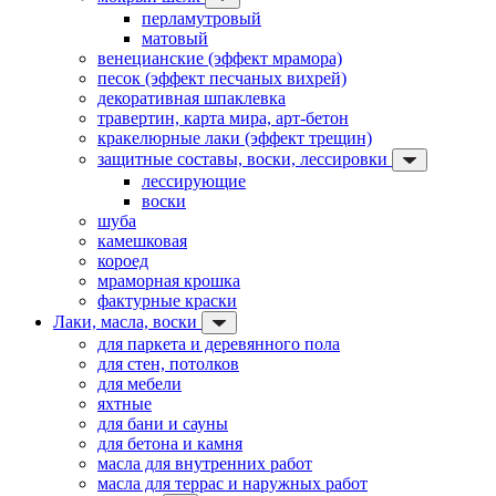
перламутровый
матовый
венецианские (эффект мрамора)
песок (эффект песчаных вихрей)
декоративная шпаклевка
травертин, карта мира, арт-бетон
кракелюрные лаки (эффект трещин)
защитные составы, воски, лессировки
лессирующие
воски
шуба
камешковая
короед
мраморная крошка
фактурные краски
Лаки, масла, воски
для паркета и деревянного пола
для стен, потолков
для мебели
яхтные
для бани и сауны
для бетона и камня
масла для внутренних работ
масла для террас и наружных работ