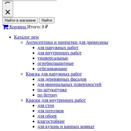
Найти в магазине
Найти
Корзина
Итого: 0 ₽
Каталог
new
Антисептики и пропитки для древесины
для наружных работ
для внутренних работ
универсальные
огнебиозащитные
отбеливающие
Краска для наружных работ
для деревянных фасадов
для минеральных поверхностей
по штукатурке
по бетону
Краски для внутренних работ
для стен
для потолков
для обоев
влагостойкие
для кухонь и ванных комнат