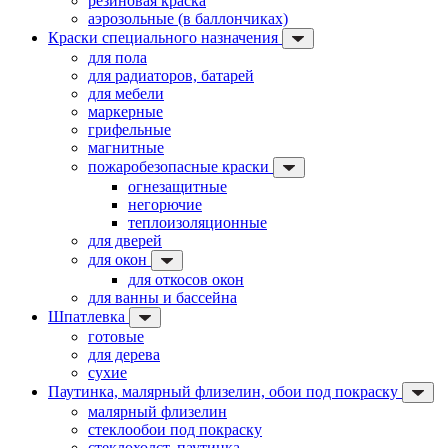
резиновая краска
аэрозольные (в баллончиках)
Краски специального назначения
для пола
для радиаторов, батарей
для мебели
маркерные
грифельные
магнитные
пожаробезопасные краски
огнезащитные
негорючие
теплоизоляционные
для дверей
для окон
для откосов окон
для ванны и бассейна
Шпатлевка
готовые
для дерева
сухие
Паутинка, малярный флизелин, обои под покраску
малярный флизелин
стеклообои под покраску
стеклохолст, паутинка