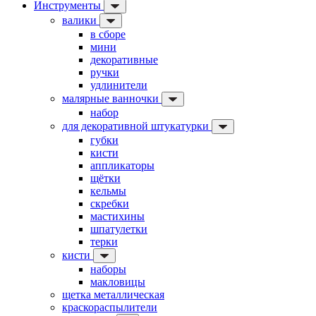
Инструменты
валики
в сборе
мини
декоративные
ручки
удлинители
малярные ванночки
набор
для декоративной штукатурки
губки
кисти
аппликаторы
щётки
кельмы
скребки
мастихины
шпатулетки
терки
кисти
наборы
макловицы
щетка металлическая
краскораспылители