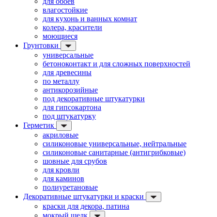
для обоев
влагостойкие
для кухонь и ванных комнат
колера, красители
моющиеся
Грунтовки
универсальные
бетоноконтакт и для сложных поверхностей
для древесины
по металлу
антикорозийные
под декоративные штукатурки
для гипсокартона
под штукатурку
Герметик
акриловые
силиконовые универсальные, нейтральные
силиконовые санитарные (антигрибковые)
шовные для срубов
для кровли
для каминов
полиуретановые
Декоративные штукатурки и краски
краски для декора, патина
мокрый шелк