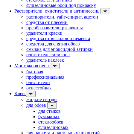
флизелиновые обои под покраску
Растворители, очистители и антиплесень
растворители, уайт-спирит, ацетон
средства от плесени
преобразователи ржавчины
удалители краски
средства от высолов и цемента
средства для снятия обоев
смывка для эпоксидной затирки
очиститель силикона
удалитель наклеек
Монтажная пена
бытовая
профессиональная
очистители
огнестойкая
Клеи
жидкие гвозди
для обоев
для стыков
бумажных
стеклообоев
флизелиновых
для паркета и напольных покрытий