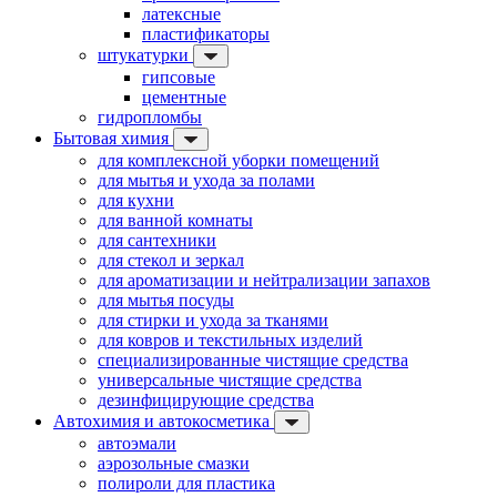
латексные
пластификаторы
штукатурки
гипсовые
цементные
гидропломбы
Бытовая химия
для комплексной уборки помещений
для мытья и ухода за полами
для кухни
для ванной комнаты
для сантехники
для стекол и зеркал
для ароматизации и нейтрализации запахов
для мытья посуды
для стирки и ухода за тканями
для ковров и текстильных изделий
специализированные чистящие средства
универсальные чистящие средства
дезинфицирующие средства
Автохимия и автокосметика
автоэмали
аэрозольные смазки
полироли для пластика