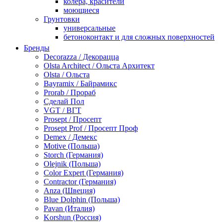
колера, красители
моющиеся
Грунтовки
универсальные
бетоноконтакт и для сложных поверхностей
для древесины
Бренды
по металлу
Decorazza / Декорацца
антикорозийные
Olsta Architect / Ольста Архитект
под декоративные штукатурки
Olsta / Ольста
для гипсокартона
Bayramix / Байрамикс
под штукатурку
Prorab / Прораб
Герметик
Сделай Пол
акриловые
VGT / ВГТ
силиконовые универсальные, нейтральные
Prosept / Просепт
силиконовые санитарные (антигрибковые)
Prosept Prof / Просепт Проф
шовные для срубов
Demex / Демекс
для кровли
Motive (Польша)
для каминов
Storch (Германия)
полиуретановые
Olejnik (Польша)
Декоративные штукатурки и краски
Color Expert (Германия)
краски для декора, патина
Contractor (Германия)
мокрый шелк
Anza (Швеция)
венецианские (эффект мрамора)
Blue Dolphin (Польша)
песок (эффект песчаных вихрей)
Pavan (Италия)
декоративная шпаклевка
Korshun (Россия)