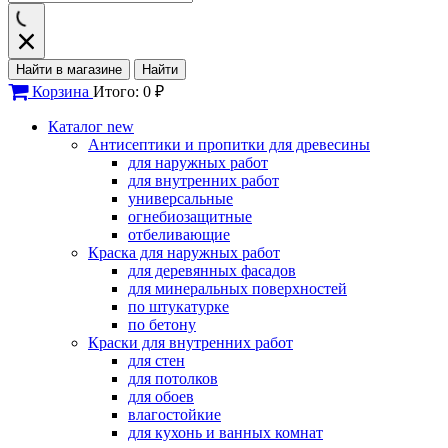
Найти в магазине
Найти
Корзина
Итого: 0 ₽
Каталог
new
Антисептики и пропитки для древесины
для наружных работ
для внутренних работ
универсальные
огнебиозащитные
отбеливающие
Краска для наружных работ
для деревянных фасадов
для минеральных поверхностей
по штукатурке
по бетону
Краски для внутренних работ
для стен
для потолков
для обоев
влагостойкие
для кухонь и ванных комнат