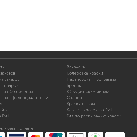
иты
Вакансии
заказов
Колеровка краски
а заказов
Партнерская программа
т товаров
Бренды
ы и обозначения
Юридическим лицам
ка конфиденциальности
Отзывы
я
Краски оптом
айта
Каталог красок по RAL
а RAL
Гид по распылению красок
нимаем к оплате