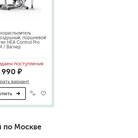
песок (эффект песчаных вихрей)
декоративная шпаклевка
травертин, карта мира, арт-бетон
кракелюрные лаки (эффект трещин)
скораспылитель
защитные составы, воски, лессировки
воздушный, поршневой
er HEA Control Pro
шуба
 / Вагнер
камешковая
короед
даем поступления
мраморная крошка
 990 ₽
фактурные краски
рать вариант
упить
для металла (по ржавчине)
ПФ-115
эмали универсальные
краски универсальные
резиновая краска
й по Москве
аэрозольные (в баллончиках)