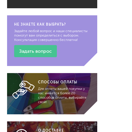
растворители, уайт-спир
средства от плесени
НЕ ЗНАЕТЕ КАК ВЫБРАТЬ?
преобразователи ржавчи
Задайте любой вопрос и наши специалисты
удалители краски
помогут вам определиться с выбором.
Консультация совершенно бесплатна!
средства от высолов и 
средства для снятия обо
Задать вопрос
смывка для эпоксидной 
очиститель силикона
удалитель наклеек
СПОСОБЫ ОПЛАТЫ
гидроизоляция
Для оплаты вашей покупки у
затирка для плитки
нас имеется более 20
способов оплаты, выбирайте
Клей для плитки
свой!
наливные полы, ровните
смеси для монтажа тепл
добавки в растворы
штукатурки
О ДОСТАВКЕ