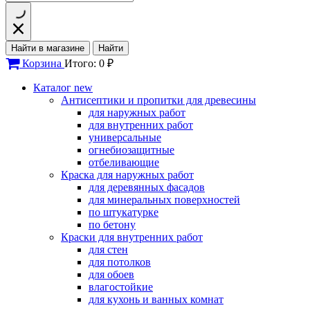
Найти в магазине
Найти
Корзина
Итого: 0 ₽
Каталог
new
Антисептики и пропитки для древесины
для наружных работ
для внутренних работ
универсальные
огнебиозащитные
отбеливающие
Краска для наружных работ
для деревянных фасадов
для минеральных поверхностей
по штукатурке
по бетону
Краски для внутренних работ
для стен
для потолков
для обоев
влагостойкие
для кухонь и ванных комнат