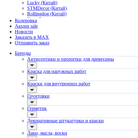
травертин, карта мира, арт-бетон
Lucky (Китай)
кракелюрные лаки (эффект трещин)
STMDecor (Китай)
защитные составы, воски, лессировки
Rollingdog (Китай)
шуба
Tesa (Германия)
Колеровка
камешковая
Boldrini (Италия)
Акции
sale
короед
Delko Tools (Австралия)
Новости
мраморная крошка
Strait-Flex (США)
Заказать в MAX
фактурные краски
DeWalt (США)
Отправить заказ
Лаки, масла, воски
Sheetrock
для паркета и деревянного пола
Goldblatt
Бренды
для стен, потолков
Faust (Китай)
Антисептики и пропитки для древесины
для мебели
Makler (Китай)
яхтные
FIT
Краска для наружных работ
для бани и сауны
Master Color (Китай)
для бетона и камня
TecMaster
Краски для внутренних работ
масла для внутренних работ
Wagner / Вагнер
масла для террас и наружных работ
Level 5 / Левел 5
Инструменты
Грунтовки
Vincent Decor / Винсент Декор
валики
Vincent / Винсент
малярные ванночки
Dulux / Дюлакс
Герметик
для декоративной штукатурки
Luxium
кисти
Tikkurila / Tikkivala
Декоративные штукатурки и краски
щетка металлическая
Рогнеда
краскораспылители
Акватекс
Лаки, масла, воски
пистолеты
Woodmaster / Вудмастер