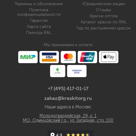
Термины и обозначения
Юридическим лицам
Политика
Отзывы
конфиденциальности
Краски оптом
Гарантия
Каталог красок по RAL
Карта сайта
Гид по распылению красок
Палитра RAL
Мы принимаем к оплате
+7 (495) 417-01-17
zakaz@kraskitorg.ru
Наши адреса в Москве:
Молодогвардейская, 29, к. 1
МО, Одинцовский г.о., ул. Западная, стр. 100