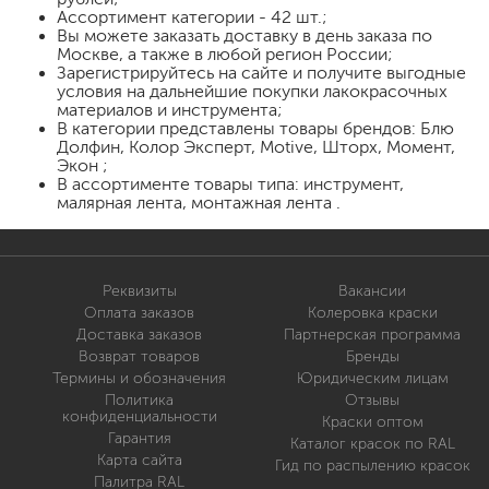
Ассортимент категории - 42 шт.;
Вы можете заказать доставку в день заказа по
Москве, а также в любой регион России;
Зарегистрируйтесь на сайте и получите выгодные
условия на дальнейшие покупки лакокрасочных
материалов и инструмента;
В категории представлены товары брендов: Блю
Долфин, Колор Эксперт, Motive, Шторх, Момент,
Экон ;
В ассортименте товары типа: инструмент,
малярная лента, монтажная лента .
Реквизиты
Вакансии
Оплата заказов
Колеровка краски
Доставка заказов
Партнерская программа
Возврат товаров
Бренды
Термины и обозначения
Юридическим лицам
Политика
Отзывы
конфиденциальности
Краски оптом
Гарантия
Каталог красок по RAL
Карта сайта
Гид по распылению красок
Палитра RAL