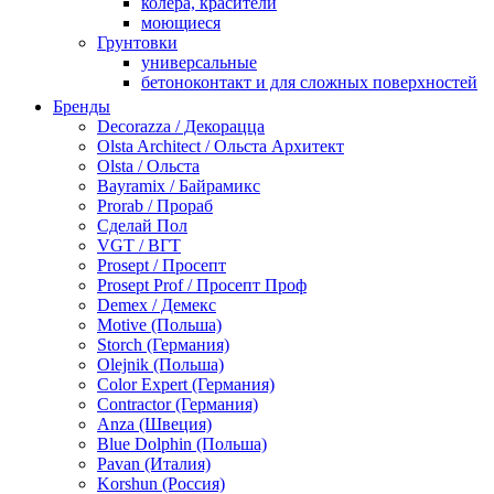
колера, красители
моющиеся
Грунтовки
универсальные
бетоноконтакт и для сложных поверхностей
для древесины
Бренды
по металлу
Decorazza / Декорацца
антикорозийные
Olsta Architect / Ольста Архитект
под декоративные штукатурки
Olsta / Ольста
для гипсокартона
Bayramix / Байрамикс
под штукатурку
Prorab / Прораб
Герметик
Сделай Пол
акриловые
VGT / ВГТ
силиконовые универсальные, нейтральные
Prosept / Просепт
силиконовые санитарные (антигрибковые)
Prosept Prof / Просепт Проф
шовные для срубов
Demex / Демекс
для кровли
Motive (Польша)
для каминов
Storch (Германия)
полиуретановые
Olejnik (Польша)
Декоративные штукатурки и краски
Color Expert (Германия)
краски для декора, патина
Contractor (Германия)
мокрый шелк
Anza (Швеция)
венецианские (эффект мрамора)
Blue Dolphin (Польша)
песок (эффект песчаных вихрей)
Pavan (Италия)
декоративная шпаклевка
Korshun (Россия)