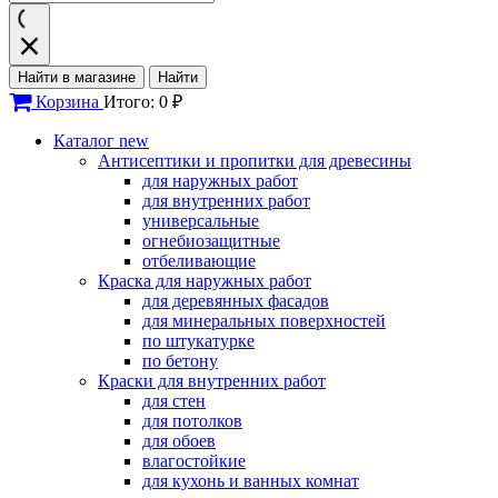
Найти в магазине
Найти
Корзина
Итого: 0 ₽
Каталог
new
Антисептики и пропитки для древесины
для наружных работ
для внутренних работ
универсальные
огнебиозащитные
отбеливающие
Краска для наружных работ
для деревянных фасадов
для минеральных поверхностей
по штукатурке
по бетону
Краски для внутренних работ
для стен
для потолков
для обоев
влагостойкие
для кухонь и ванных комнат