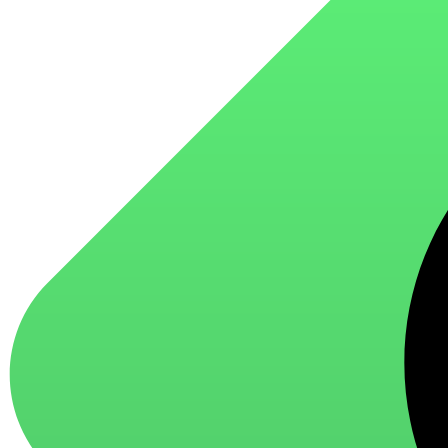
для стекол и зеркал
для ароматизации и нейтрализации запахов
для мытья посуды
для стирки и ухода за тканями
для ковров и текстильных изделий
специализированные чистящие средства
универсальные чистящие средства
дезинфицирующие средства
Автохимия и автокосметика
автоэмали
аэрозольные смазки
полироли для пластика
очистители салона
очистители двигателя
очистители тормозов
Материалы для зимних работ
краски для штукатурки
эмали для металла
грунтовки
пропитки для древесины
противогололедный реагент
пены и клеи
Новинки