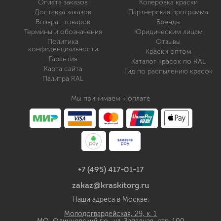
Оплата заказов
Колеровка краски
Доставка заказов
Партнерская программа
Возврат товаров
Бренды
Термины и обозначения
Юридическим лицам
Политика
Отзывы
конфиденциальности
Краски оптом
Гарантия
Каталог красок по RAL
Карта сайта
Гид по распылению красок
Палитра RAL
Мы принимаем к оплате
+7 (495) 417-01-17
zakaz@kraskitorg.ru
Наши адреса в Москве:
Молодогвардейская, 29, к. 1