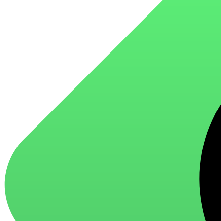
для стекол и зеркал
для ароматизации и нейтрализации запахов
для мытья посуды
для стирки и ухода за тканями
для ковров и текстильных изделий
специализированные чистящие средства
универсальные чистящие средства
дезинфицирующие средства
Автохимия и автокосметика
автоэмали
аэрозольные смазки
полироли для пластика
очистители салона
очистители двигателя
очистители тормозов
Материалы для зимних работ
краски для штукатурки
эмали для металла
грунтовки
пропитки для древесины
противогололедный реагент
пены и клеи
Новинки