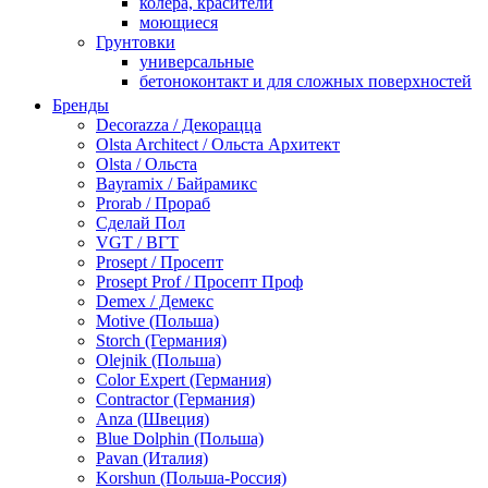
колера, красители
моющиеся
Грунтовки
универсальные
бетоноконтакт и для сложных поверхностей
для древесины
Бренды
по металлу
Decorazza / Декорацца
антикорозийные
Olsta Architect / Ольста Архитект
под декоративные штукатурки
Olsta / Ольста
для гипсокартона
Bayramix / Байрамикс
под штукатурку
Prorab / Прораб
Герметик
Сделай Пол
акриловые
VGT / ВГТ
силиконовые универсальные, нейтральные
Prosept / Просепт
силиконовые санитарные (антигрибковые)
Prosept Prof / Просепт Проф
шовные для срубов
Demex / Демекс
для кровли
Motive (Польша)
для каминов
Storch (Германия)
полиуретановые
Olejnik (Польша)
Декоративные штукатурки и краски
Color Expert (Германия)
краски для декора, патина
Contractor (Германия)
мокрый шелк
Anza (Швеция)
венецианские (эффект мрамора)
Blue Dolphin (Польша)
песок (эффект песчаных вихрей)
Pavan (Италия)
декоративная шпаклевка
Korshun (Польша-Россия)