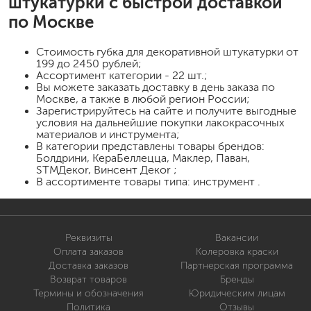
штукатурки
с быстрой доставкой
по Москве
Стоимость
губка для декоративной штукатурки
от
199 до 2450 рублей;
Ассортимент категории - 22 шт.;
Вы можете заказать доставку в день заказа по
Москве, а также в любой регион России;
Зарегистрируйтесь на сайте и получите выгодные
условия на дальнейшие покупки лакокрасочных
материалов и инструмента;
В категории представлены товары брендов:
Болдрини, КераБеллецца, Маклер, Паван,
STMДекor, Винсент Декor ;
В ассортименте товары типа: инструмент .
Реквизиты
Вакансии
Оплата заказов
Колеровка краски
Доставка заказов
Партнерская программа
Возврат товаров
Бренды
Термины и обозначения
Юридическим лицам
Политика
Отзывы