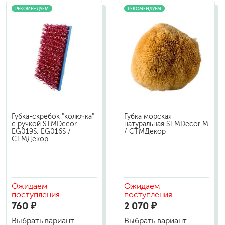
РЕКОМЕНДУЕМ
РЕКОМЕНДУЕМ
Губка-скребок "колючка"
Губка морская
с ручкой STMDecor
натуральная STMDecor M
EG019S, EG016S /
/ СТМДекор
СТМДекор
Ожидаем
Ожидаем
поступления
поступления
760 ₽
2 070 ₽
Выбрать вариант
Выбрать вариант