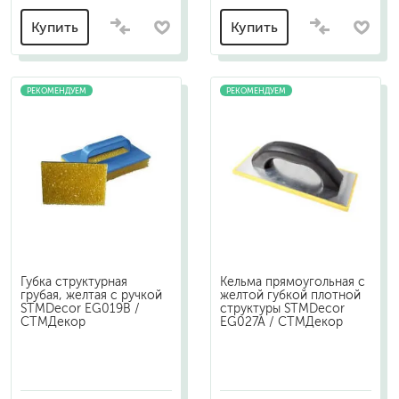
Купить
Купить
РЕКОМЕНДУЕМ
РЕКОМЕНДУЕМ
Губка структурная
Кельма прямоугольная с
грубая, желтая с ручкой
желтой губкой плотной
STMDecor EG019B /
структуры STMDecor
СТМДекор
EG027A / СТМДекор