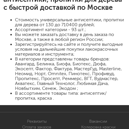
с быстрой доставкой по Москве
Стоимость
универсальные антисептики, пропитки
для дерева
от 130 до 710400 рублей;
Ассортимент категории - 93 шт.;
Вы можете заказать доставку в день заказа по
Москве, а также в любой регион России;
Зарегистрируйтесь на сайте и получите выгодные
условия на дальнейшие покупки лакокрасочных
материалов и инструмента;
В категории представлены товары брендов:
Авангард, Белинка, Биофа, Биотекс, Дюфа,
Экосепт, Фактор, Фактура, МастерГуд, Masterline,
Неомид, Норт, Omnitex, Пинотекс, Профивуд,
Пропитекс, Просепт, Реммерс, ВГТ, Вудмастер,
Акватекс, Главный Технолог, Любимая Дача,
Новбытхим, Сенеж, Экодом ;
В ассортименте товары типа: антисептик/
пропитка, краска .
Реквизиты
Вакансии
Оплата заказов
Колеровка краски