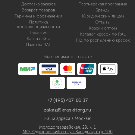
Доставка заказов
Партнерская программа
Возврат товаров
Бренды
Термины и обозначения
Юридическим лицам
Политика
Отзывы
конфиденциальности
Краски оптом
Гарантия
Каталог красок по RAL
Карта сайта
Гид по распылению красок
Палитра RAL
Мы принимаем к оплате
+7 (495) 417-01-17
zakaz@kraskitorg.ru
Наши адреса в Москве:
Молодогвардейская, 29, к. 1
МО, Одинцовский г.о., ул. Западная, стр. 100