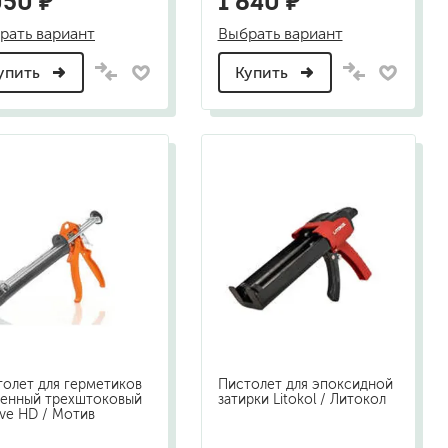
050 ₽
1 640 ₽
рать вариант
Выбрать вариант
упить
Купить
олет для герметиков
Пистолет для эпоксидной
ленный трехштоковый
затирки Litokol / Литокол
ve HD / Мотив