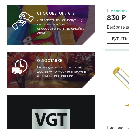
шифер
панели
В наличии
крыша
CПОСОБЫ ОПЛАТЫ
830 ₽
кухонная зона
Для оплаты вашей покупки у
нас имеется более 20
Выбрать в
кухонные плиты, духовые
способов оплаты, выбирайте
свой!
шкафы, грили, коптильни
Купить
мебель домашняя
минеральный фасад
металлические
О ДОСТАВКЕ
конструкции
Вы всегда можете заказать
мебель садовая (уличная)
доставку по Москве а также в
обои под покраску
любой регион России
общественное помещение
окна, двери
потолок
пол, лестница
профили, декоративные
детали
пластиковые элементы
Пистолет к