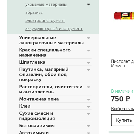
укрывные материалы
абразивы
электроинструмент
аккумуляторный инструмент
Универсальные
лакокрасочные материалы
Краски специального
назначения
Пистолет д
Шпатлевка
для пола
Момент
Паутинка, малярный
для радиаторов, батарей
флизелин, обои под
для мебели
покраску
маркерные
Растворители, очистители
В наличии
грифельные
и антиплесень
750 ₽
магнитные
Монтажная пена
пожаробезопасные крас
Клеи
Выбрать в
для дверей
Сухие смеси и
гидроизоляция
для окон
Купить
Бытовая химия
для ванны и бассейна
Автохимия и