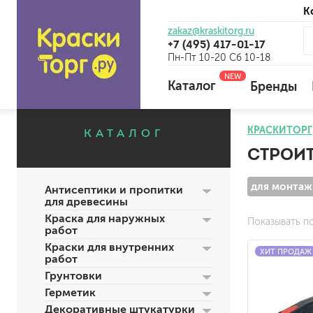
К
zakaz@kraskitorg.ru
+7 (495) 417-01-17
Пн-Пт 10-20 Сб 10-18
NEW
Каталог
Бренды
КРАСКИТОРГ
КАТАЛОГ
СТРОИ
для наружных работ
для внутренних работ
для монтаж
Антисептики и пропитки
универсальные
для древесины
огнебиозащитные
Краска для наружных
Показывать п
отбеливающие
работ
Краски для внутренних
ХИТ ПРОДАЖ
работ
Грунтовки
универсальные
Герметик
бетоноконтакт и для сл
Декоративные штукатурки
для древесины