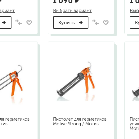
₽
1 090 ₽
1 
ариант
Выбрать вариант
Выб
Купить
К
ля герметиков
Пистолет для герметиков
Пист
отив
Motive Strong / Мотив
уси
Moti