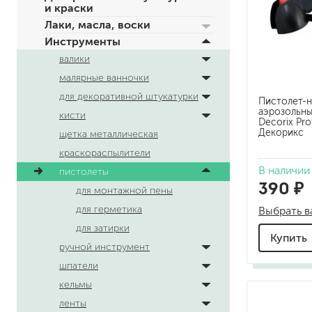
и краски
по металлу
Лаки, масла, воски
антикорозийные
Инструменты
под декоративные штука
валики
для гипсокартона
малярные ванночки
под штукатурку
для декоративной штукатурки
Пистолет-н
аэрозольны
кисти
Decorix Prof
Декорикс
щетка металлическая
краскораспылители
В наличии
пистолеты
390 ₽
для монтажной пены
для паркета и деревянно
для герметика
Выбрать в
для стен, потолков
для затирки
для мебели
Купить
яхтные
ручной инструмент
для бани и сауны
шпатели
для бетона и камня
кельмы
масла для внутренних ра
ленты
масла для террас и нару