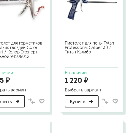
песок (эффект песчаных вихрей)
декоративная шпаклевка
травертин, карта мира, арт-бетон
кракелюрные лаки (эффект трещин)
защитные составы, воски, лессировки
шуба
олет для герметиков
Пистолет для пены Tytan
дких гвоздей Color
Professional Caliber 30 /
камешковая
rt / Колор Эксперт
Титан Калибр
короед
льной 94108012
мраморная крошка
фактурные краски
аличии
В наличии
5 ₽
1 220 ₽
рать вариант
Выбрать вариант
для металла (по ржавчине)
ПФ-115
упить
Купить
эмали универсальные
краски универсальные
резиновая краска
аэрозольные (в баллончиках)