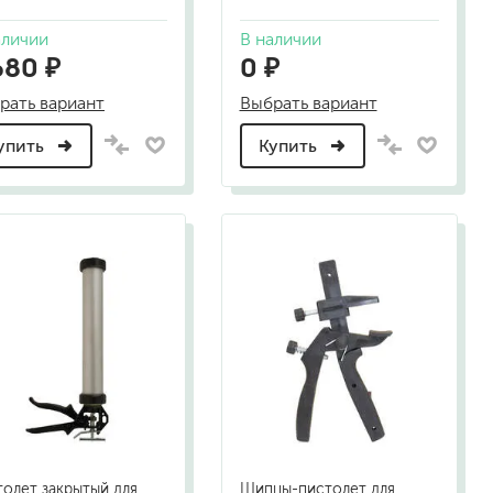
аличии
В наличии
680 ₽
0 ₽
рать вариант
Выбрать вариант
упить
Купить
олет закрытый для
Щипцы-пистолет для