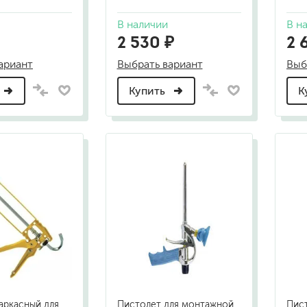
В наличии
В н
2 530 ₽
2 
ариант
Выбрать вариант
Выб
Купить
К
аркасный для
Пистолет для монтажной
Пист