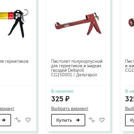
шпатели
кельмы
ленты
укрывные материалы
абразивы
электроинструмент
аккумуляторный инструмент
ля герметиков
Пистолет полукорпусной
Пист
готовые
для герметиков и жидких
и жи
гвоздей Deltaroll
CG1
для дерева
CG150001 / Дельтарол
сухие
В наличии
В н
325 ₽
32
ки
ариант
Выбрать вариант
Выб
Купить
К