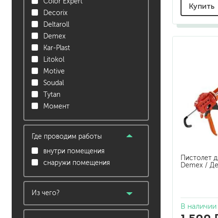
гидропломбы
Color Expert
Купить
Decorix
Deltaroll
Demex
Kar-Plast
Litokol
Motive
краски для штукатурки
Soudal
эмали для металла
Tytan
грунтовки
Момент
пропитки для древесины
противогололедный реа
Где проводим работы
пены и клеи
внутри помещения
Пистолет д
снаружи помещения
Demex / Д
Из чего?
В наличии
бумага, картон