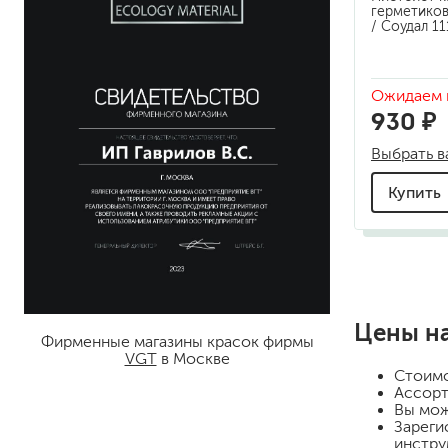
автомобиля
герметиков
/ Соудал 1
пути эвакуации
решетка, ограда
сантехника
Ожидаем 
стены
930 ₽
терраса
трубы, радиаторы
Выбрать в
отопления
Купить
Цены н
Фирменные магазины красок фирмы
VGT
в Москве
Стоим
Ассорт
Вы мож
Зареги
инстру