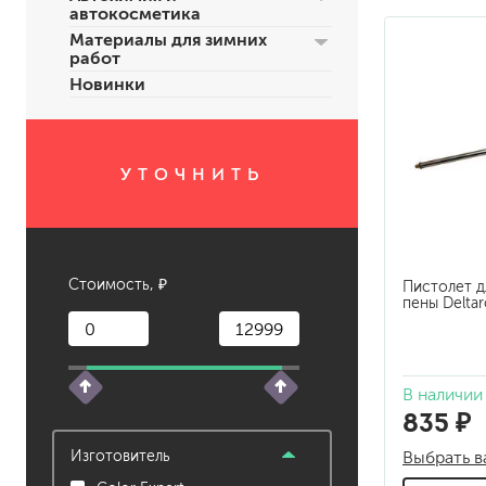
автокосметика
Материалы для зимних
растворители, уайт-спир
работ
средства от плесени
Новинки
преобразователи ржавчи
удалители краски
средства от высолов и 
УТОЧНИТЬ
средства для снятия обо
смывка для эпоксидной 
очиститель силикона
удалитель наклеек
Стоимость, ₽
Пистолет 
пены Deltar
гидроизоляция
затирка для плитки
Клей для плитки
наливные полы, ровните
В наличии
смеси для монтажа тепл
835 ₽
добавки в растворы
Изготовитель
Выбрать в
штукатурки