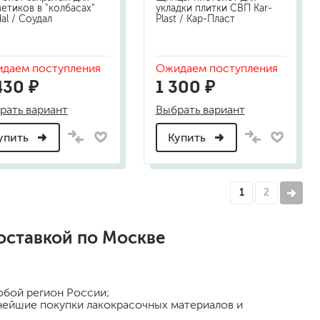
етиков в "колбасах"
укладки плитки СВП Kar-
al / Соудал
Plast / Кар-Пласт
даем поступления
Ожидаем поступления
430 ₽
1 300 ₽
рать вариант
Выбрать вариант
упить
Купить
1
2
оставкой по Москве
любой регион России;
ьнейшие покупки лакокрасочных материалов и