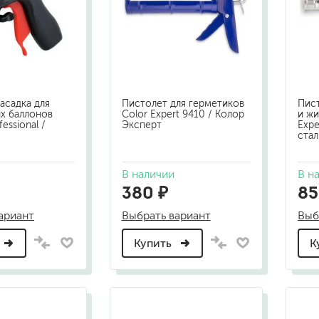
шовные для срубов
для кровли
турки
для каминов
полиуретановые
асадка для
Пистолет для герметиков
Пист
х баллонов
Color Expert 9410 / Колор
и жи
essional /
Эксперт
Expe
ста
В наличии
В н
380 ₽
85
го пола
валики
ариант
Выбрать вариант
Выб
малярные ванночки
для декоративной штукатурки
Купить
К
кисти
щетка металлическая
краскораспылители
бот
пистолеты
жных работ
ручной инструмент