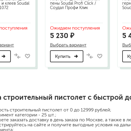
 и клеев Soudal
пены Soudal Profi Click /
герм
11072
Соудал Профи Клик
Soud
поступления
Ожидаем поступления
Ожи
5 230 ₽
5 
ариант
Выбрать вариант
Выб
Купить
К
а
строительный пистолет
с быстрой д
ость
строительный пистолет
от 0 до 12999 рублей;
имент категории - 25 шт.;
ете заказать доставку в день заказа по Москве, а также в 
стрируйтесь на сайте и получите выгодные условия на дал
мента;