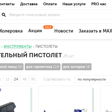
онтакты
Доставка
Оплата
Наши услуги
PRO нас
SALE
Акции
Колеровка
Новости
Заказать в MA
ИНСТРУМЕНТЫ
ПИСТОЛЕТЫ
для деревянных фасадов
ТЕЛЬНЫЙ ПИСТОЛЕТ
25 шт.
для минеральных поверхностей
по штукатурке
ной пены
для герметика
для затирки
(6)
(14)
(4)
по бетону
о
12
24
48
96
Сортировать по
акриловые
ожных поверхностей
силиконовые универсальные, нейтраль
силиконовые санитарные (антигрибковы