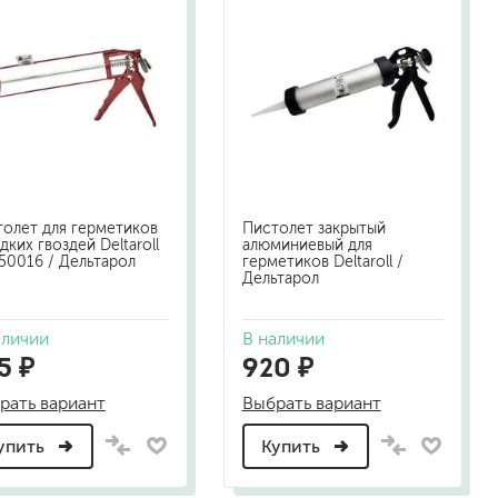
олет для герметиков
Пистолет закрытый
дких гвоздей Deltaroll
алюминиевый для
малярный флизелин
50016 / Дельтарол
герметиков Deltaroll /
Дельтарол
стеклообои под покраску
стеклохолст, паутинка
аличии
В наличии
флизелиновые обои под покраску
5 ₽
920 ₽
рать вариант
Выбрать вариант
упить
Купить