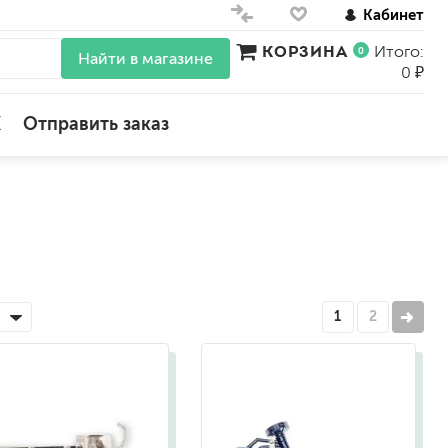
Кабинет
КОРЗИНА
Итого:
0
Найти в магазине
0 ₽
X
Отправить заказ
для стен
для потолков
для обоев
влагостойкие
для кухонь и ванных комнат
1
2
колера, красители
моющиеся
краски для декора, патина
ные
мокрый шелк
е)
венецианские (эффект мрамора)