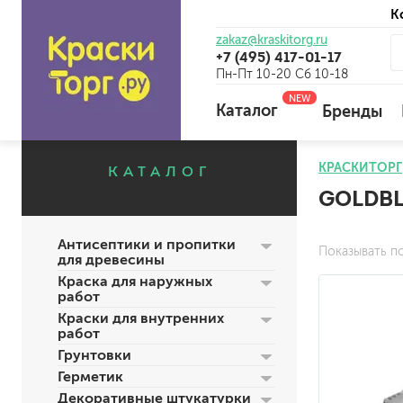
К
zakaz@kraskitorg.ru
+7 (495) 417-01-17
Пн-Пт 10-20 Сб 10-18
NEW
Каталог
Бренды
КРАСКИТОРГ
КАТАЛОГ
GOLDB
для наружных работ
для внутренних работ
Антисептики и пропитки
универсальные
Показывать п
для древесины
огнебиозащитные
Краска для наружных
отбеливающие
работ
Краски для внутренних
работ
Грунтовки
универсальные
Герметик
бетоноконтакт и для сл
Декоративные штукатурки
для древесины