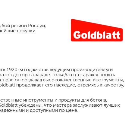
любой регион России;
ьнейшие покупки
 и к 1920-м годам став ведущим производителем и
малярный флизелин
ов до гор на западе. Гольдблатт старался понять
стеклообои под покраску
 основе он создавал высококачественные инструменты,
blatt продолжает его наследие, стремясь к качеству,
стеклохолст, паутинка
флизелиновые обои под покраску
чественные инструменты и продукты для бетона,
Goldblatt убеждены, что мастера заслуживают лучших
 надежными и доступными по цене.