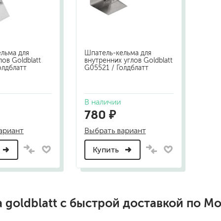
шовные для срубов
для кровли
турки
для каминов
полиуретановые
льма для
Шпатель-кельма для
ов Goldblatt
внутренних углов Goldblatt
олдблатт
G05521 / Голдблатт
В наличии
780 ₽
ариант
Выбрать вариант
го пола
валики
Купить
малярные ванночки
для декоративной штукатурки
кисти
щетка металлическая
краскораспылители
а
goldblatt
с быстрой доставкой по М
бот
пистолеты
жных работ
ручной инструмент