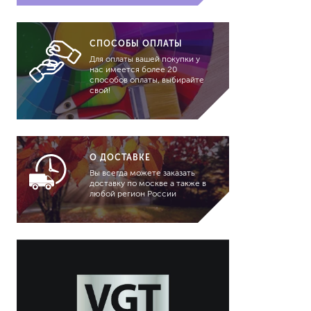
гидропломбы
СПОСОБЫ ОПЛАТЫ
Для оплаты вашей покупки у
нас имеется более 20
способов оплаты, выбирайте
свой!
краски для штукатурки
эмали для металла
грунтовки
О ДОСТАВКЕ
пропитки для древесины
Вы всегда можете заказать
противогололедный реа
доставку по москве а также в
любой регион России
пены и клеи