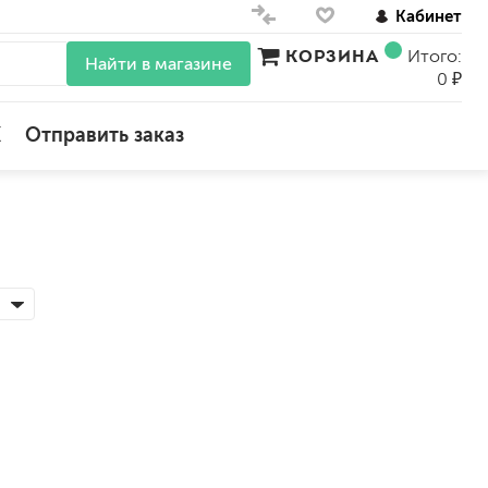
Кабинет
КОРЗИНА
Итого:
Найти в магазине
0 ₽
X
Отправить заказ
для стен
для потолков
для обоев
влагостойкие
для кухонь и ванных комнат
колера, красители
моющиеся
краски для декора, патина
ные
мокрый шелк
е)
венецианские (эффект мрамора)