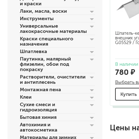
и краски
по металлу
Лаки, масла, воски
антикорозийные
Инструменты
под декоративные штука
Универсальные
для гипсокартона
лакокрасочные материалы
Шпатель-ке
под штукатурку
внешних угл
Краски специального
G05529 / Г
назначения
Шпатлевка
Паутинка, малярный
В наличии
флизелин, обои под
покраску
780 ₽
Растворители, очистители
Выбрать в
и антиплесень
для паркета и деревянно
Монтажная пена
Купить
для стен, потолков
Клеи
для мебели
Сухие смеси и
гидроизоляция
яхтные
для бани и сауны
Бытовая химия
для бетона и камня
Автохимия и
Цены н
автокосметика
масла для внутренних ра
Материалы для зимних
масла для террас и нару