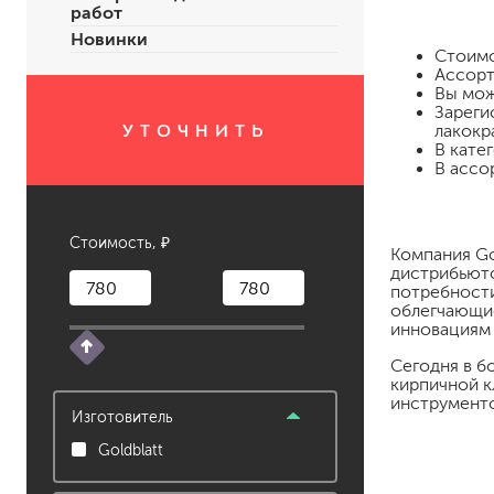
работ
Новинки
Стоим
Ассорт
Вы мож
Зареги
УТОЧНИТЬ
лакокр
В кате
В ассо
для пола
Стоимость, ₽
Компания Go
для радиаторов, батарей
дистрибьюто
для мебели
потребности
облегчающие
маркерные
инновациям 
грифельные
магнитные
Сегодня в б
кирпичной к
пожаробезопасные крас
инструменто
для дверей
Изготовитель
для окон
Goldblatt
для ванны и бассейна