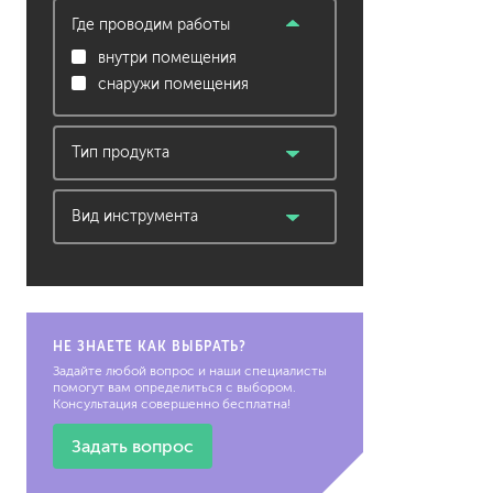
Где проводим работы
растворители, уайт-спир
внутри помещения
средства от плесени
снаружи помещения
преобразователи ржавчи
удалители краски
Тип продукта
средства от высолов и 
средства для снятия обо
инструмент
смывка для эпоксидной 
Вид инструмента
очиститель силикона
кельма
удалитель наклеек
шпатель
гидроизоляция
затирка для плитки
НЕ ЗНАЕТЕ КАК ВЫБРАТЬ?
Клей для плитки
Задайте любой вопрос и наши специалисты
помогут вам определиться с выбором.
наливные полы, ровните
Консультация совершенно бесплатна!
смеси для монтажа тепл
добавки в растворы
Задать вопрос
штукатурки