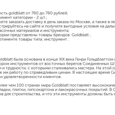
шпатели
кельмы
ость
goldblatt
от 780 до 780 рублей;
ленты
имент категории - 2 шт.;
ете заказать доставку в день заказа по Москве, а также в 
укрывные материалы
стрируйтесь на сайте и получите выгодные условия на дал
абразивы
асочных материалов и инструмента;
гории представлены товары брендов: Goldblatt ;
электроинструмент
ртименте товары типа: инструмент .
аккумуляторный инструмент
готовые
ldblatt была основана в конце XIX века Генри Гольдблаттом
для дерева
ром инструментов от восточных берегов Соединенных Штат
сухие
 и трудности, с которыми сталкивались мастера. На этой
 им работу по справедливым ценам. В настоящее время Gold
и удовлетворенности клиентов.
олее чем 100 странах мира Goldblatt поставляет высокока
ладки, плитки, гипсокартона и лакокрасочных покрытий. В 
ки
в для строительства, и что эти инструменты должны быть