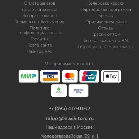
Оплата заказов
Колеровка краски
Доставка заказов
Партнерская программа
Возврат товаров
Бренды
Термины и обозначения
Юридическим лицам
Политика
Отзывы
конфиденциальности
Краски оптом
Гарантия
Каталог красок по RAL
Карта сайта
Гид по распылению красок
Палитра RAL
Мы принимаем к оплате
+7 (495) 417-01-17
zakaz@kraskitorg.ru
Наши адреса в Москве:
Молодогвардейская, 29, к. 1