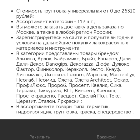
Стоимость
грунтовка универсальная
от 0 до 26310
рублей;
Ассортимент категории - 112 шт.;
Вы можете заказать доставку в день заказа по
Москве, а также в любой регион России;
Зарегистрируйтесь на сайте и получите выгодные
условия на дальнейшие покупки лакокрасочных
материалов и инструмента;
В категории представлены товары брендов:
Альпина, Арлок, Байрамикс, Брайт, Капарол, Дали,
Дали-Декor, Danogips, Декorazza, Дюфа, Дулюкс,
Фактор, Финнколор, Кераколл, Кесто, Кнауф,
Линнимакс, Литокол, Luxium, Маршалл, МастерГуд,
Неолаб, Неомид, Олста, Олста Architect, Оскар,
ПрофиЛюкс, Пророб, Просепт, Квелид, Сика,
Террако, Тиккурила, ВГТ, Винсент, Крепыш,
Простокрашено, Расцвет, Сделай Пол, Текс,
Церезит, Эталон, Яркраски ;
В ассортименте товары типа: герметик,
гидроизоляция, грунтовка, краска, спецсредство .
Реквизиты
Вакансии