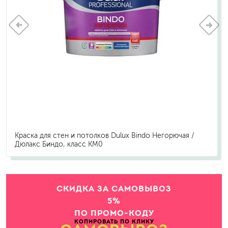
Краска для стен и потолков Dulux Bindo Негорючая /
Дюлакс Биндо, класс КМ0
СКИДКА ЗА САМОВЫВОЗ
5%
ПО ПРОМО-КОДУ
КОПИРОВАТЬ ПО КЛИКУ