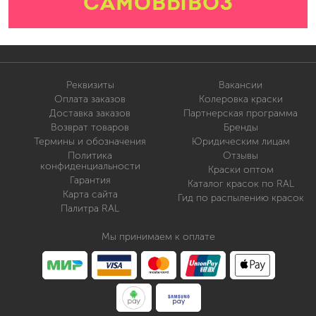
САМОВЫВОЗ
Реквизиты
Вакансии
Оплата заказов
Колеровка краски
Доставка заказов
Партнерская программа
Возврат товаров
Бренды
Термины и обозначения
Юридическим лицам
Политика
Отзывы
конфиденциальности
Краски оптом
Гарантия
Каталог красок по RAL
Карта сайта
Гид по распылению красок
Палитра RAL
Мы принимаем к оплате