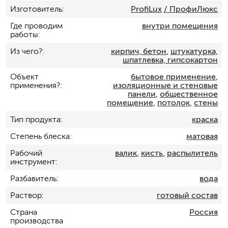
Изготовитель
ProfiLux
/ ПрофиЛюкс
Где проводим
внутри помещения
работы
Из чего?
кирпич, бетон
,
штукатурка,
шпатлевка, гипсокартон
Объект
бытовое применение
,
применения?
изоляционные и стеновые
панели
,
общественное
помещение
,
потолок
,
стены
Тип продукта
краска
Степень блеска
матовая
Рабочий
валик
,
кисть
,
распылитель
инструмент
Разбавитель
вода
Раствор
готовый состав
Страна
Россия
производства